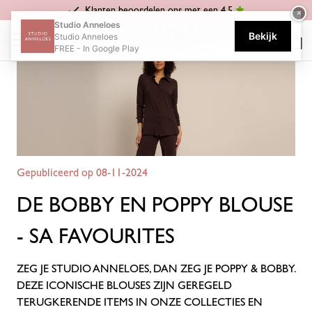
Klanten beoordelen ons met een 4.5
×
Home
Blog
De Bobby en Poppy blouse - SA Favourites
Studio Anneloes
Bekijk
Studio Anneloes
FREE - In Google Play
Gepubliceerd op 08-11-2024
DE BOBBY EN POPPY BLOUSE
- SA FAVOURITES
ZEG JE STUDIO ANNELOES, DAN ZEG JE POPPY & BOBBY.
DEZE ICONISCHE BLOUSES ZIJN GEREGELD
TERUGKERENDE ITEMS IN ONZE COLLECTIES EN