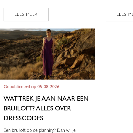
LEES MEER
LEES M
Gepubliceerd op 05-08-2026
WAT TREK JE AAN NAAR EEN
BRUILOFT? ALLES OVER
DRESSCODES
Een bruiloft op de planning? Dan wil je