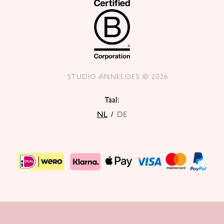
STUDIO ANNELOES © 2026
Taal:
NL
/
DE