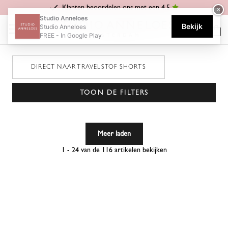
Klanten beoordelen ons met een 4.5
×
Home
Shop
Kleding van travelstof
Travelstof Broeken
Studio Anneloes
Bekijk
Studio Anneloes
TRAVELSTOF BROEKEN
FREE - In Google Play
DIRECT NAAR TRAVELSTOF SHORTS
TOON DE FILTERS
Meer laden
1 - 24 van de 116 artikelen bekijken