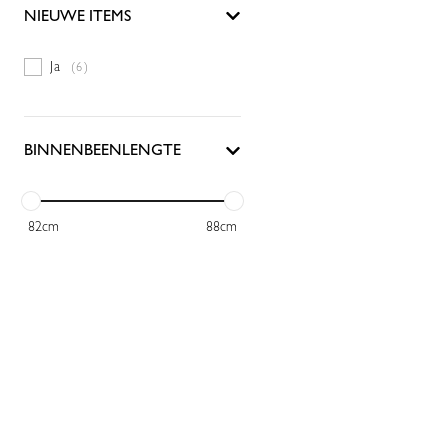
NIEUWE ITEMS
Ja
(6)
BINNENBEENLENGTE
82
cm
88
cm