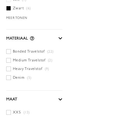
Zwart
(6)
MEER TONEN
MATERIAAL
Bonded Travelstof
(22)
Medium Travelstof
(2)
Heavy Travelstof
(9)
Denim
(5)
MAAT
XXS
(13)