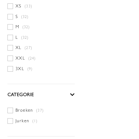
XS
(33)
S
(32)
M
(32)
L
(32)
XL
(27)
XXL
(24)
3XL
(9)
CATEGORIE
Broeken
(37)
Jurken
(1)