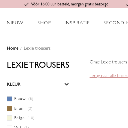
Vóór 16:00 uur besteld, morgen gratis bezorgd
NIEUW
SHOP
INSPIRATIE
SECOND 
Home
Lexie trousers
Onze Lexie trousers i
LEXIE TROUSERS
Terug naar alle broe
KLEUR
Blauw
(8)
Bruin
(3)
Beige
(10)
Wit
(1)