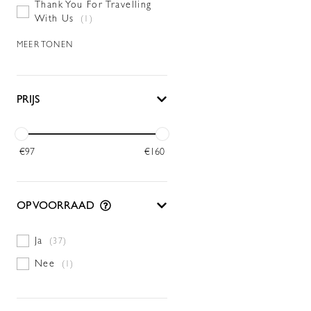
Thank You For Travelling
With Us
(1)
MEER TONEN
PRIJS
€
97
€
160
OP VOORRAAD
Ja
(37)
Nee
(1)