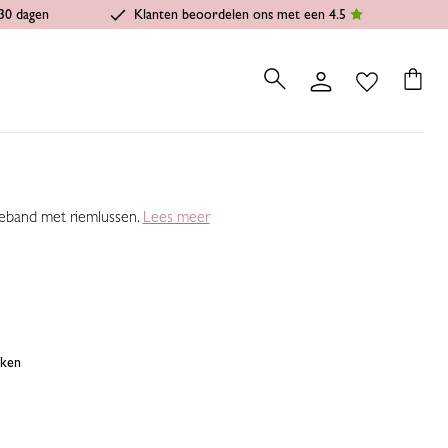
30 dagen
Klanten beoordelen ons met een 4.5
lleband met riemlussen.
Lees meer
jken