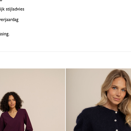
k stijladvies
verjaardag
sing.