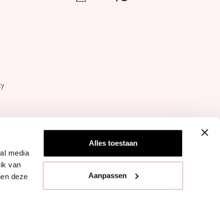
cy
Alles toestaan
ial media
ik van
STUDIO ANNELOES ©
Aanpassen
nen deze
2026