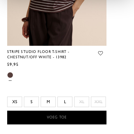
STRIPE STUDIO FLOOR T-SHIRT -
CHESTNUT/OFF WHITE - 13982
59,95
XS
S
M
L
XL
XXL
VOEG TOE