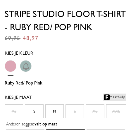
STRIPE STUDIO FLOOR T-SHIRT
- RUBY RED/ POP PINK
69,95
48,97
€
€
KIES JE KLEUR
Light Blue/grass Green
Ruby Red/ Pop Pink
KIES JE MAAT
Maathulp
XS
S
M
L
XL
XXL
Anderen zeggen:
valt op maat