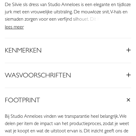
De Silvie sls dress van Studio Anneloes is een elegante en tijdloze
jurk met een vrouwelijke uitstraling. De mouwloze snit, V-hals en
siernaden zorgen voor een verfijnd silhouet. Dit item maakt deel
uit van de jubileumcollectie ter ere van het 20 jarig bestaan van
lees meer
Studio Anneloes en combineert moeiteloos comfort met stijl.
• Kleur: Electric Blue
KENMERKEN
• Regular fit
• V-hals
• Mouwloos
WASVOORSCHRIFTEN
• Siernaden
• Steekzakken
• Gemaakt van Medium Travelstof (75% Polyamide, 25% Elastaan)
FOOTPRINT
Deze blauwe jurk heeft een krachtige en moderne uitstraling.
Blauw zorgt voor een fris kleuraccent en laat zich mooi
Bij Studio Anneloes vinden we transparantie heel belangrijk. We
combineren met neutrale tinten zoals wit, ecru en beige.
delen per item de impact van het productieproces, zodat je weet
Daardoor is dit een veelzijdig item dat je makkelijk netjes of casual
wat je koopt en wat de uitstoot ervan is. Dit inzicht geeft ons de
draagt.