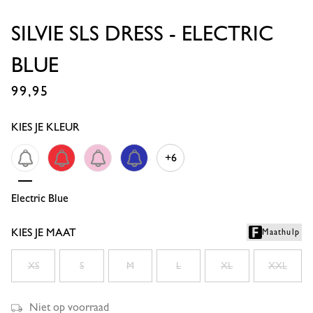
SILVIE SLS DRESS - ELECTRIC
BLUE
99,95
€
KIES JE KLEUR
+6
Electric Blue
Coral Red
Pop Pink
Electric Blue
KIES JE MAAT
Maathulp
XS
S
M
L
XL
XXL
Niet op voorraad