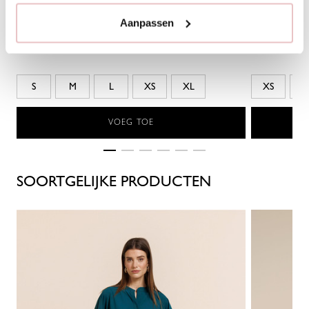
119,95
Aanpassen
S
M
L
XS
XL
XS
S
VOEG TOE
SOORTGELIJKE PRODUCTEN