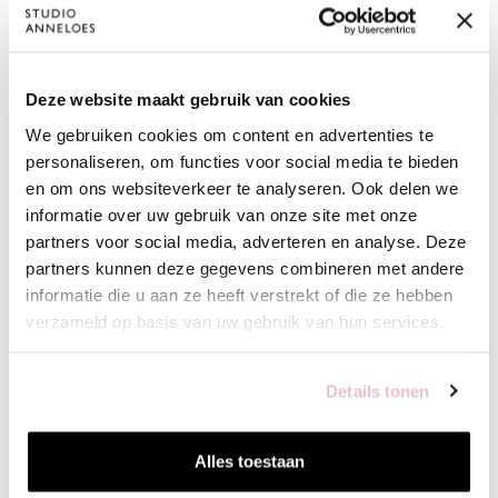
Deze website maakt gebruik van cookies
We gebruiken cookies om content en advertenties te
personaliseren, om functies voor social media te bieden
en om ons websiteverkeer te analyseren. Ook delen we
informatie over uw gebruik van onze site met onze
partners voor social media, adverteren en analyse. Deze
partners kunnen deze gegevens combineren met andere
informatie die u aan ze heeft verstrekt of die ze hebben
verzameld op basis van uw gebruik van hun services.
Details tonen
BIBI SPRING CARDIGAN - ELECTRIC BLUE -
NADA JACKET
Alles toestaan
13776
139,95