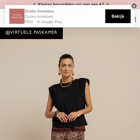
Klanten beoordelen ons met een 4.5
×
Home
Wide fit
Sari leopard trousers - multi color
Studio Anneloes
Bekijk
Studio Anneloes
FREE - In Google Play
VIRTUELE PASKAMER