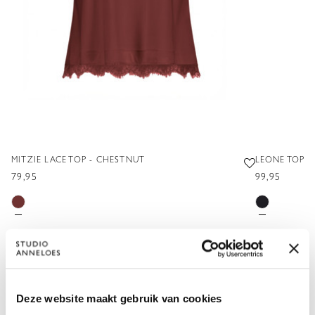
MITZIE LACE TOP - CHESTNUT
LEONE TOP -
79,95
99,95
XS
S
M
L
XL
XXL
XS
S
Deze website maakt gebruik van cookies
VOEG TOE