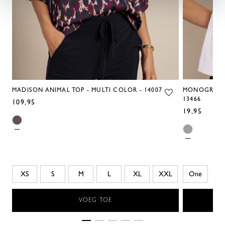
MADISON ANIMAL TOP - MULTI COLOR - 14007
MONOGRAM F
13466
109,95
19,95
XS
S
M
L
XL
XXL
One
VOEG TOE