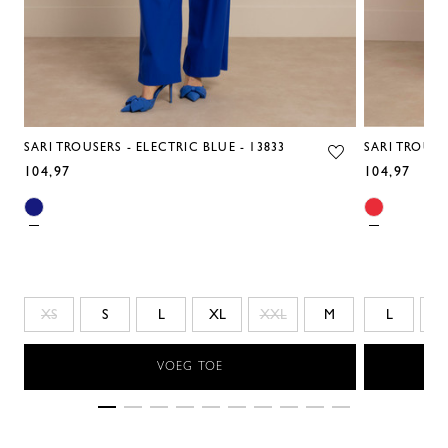
SARI TROUSERS - ELECTRIC BLUE - 13833
SARI TROUSE
104,97
104,97
XS
S
L
XL
XXL
M
L
X
VOEG TOE