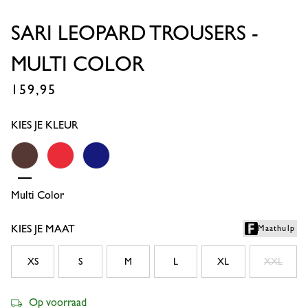
SARI LEOPARD TROUSERS -
MULTI COLOR
159,95
€
KIES JE KLEUR
Multi Color
Coral Red
Electric Blue
KIES JE MAAT
Maathulp
XS
S
M
L
XL
XXL
Op voorraad