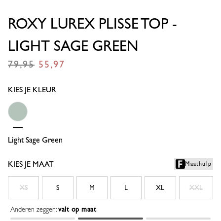
ROXY LUREX PLISSE TOP -
LIGHT SAGE GREEN
79,95
55,97
€
€
KIES JE KLEUR
Light Sage Green
KIES JE MAAT
Maathulp
XS
S
M
L
XL
XXL
Anderen zeggen:
valt op maat