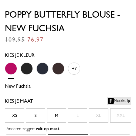
POPPY BUTTERFLY BLOUSE -
NEW FUCHSIA
109,95
76,97
€
€
KIES JE KLEUR
+7
New Fuchsia
Black
Dark Blue
Espresso
KIES JE MAAT
Maathulp
XS
S
M
L
XL
XXL
Anderen zeggen:
valt op maat