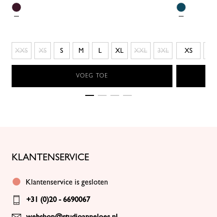
XXS
XS
S
M
L
XL
XXL
3XL
XS
S
VOEG TOE
KLANTENSERVICE
Klantenservice is gesloten
+31 (0)20 - 6690067