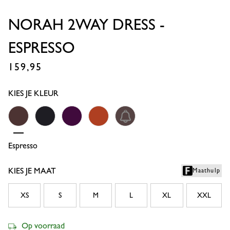
NORAH 2WAY DRESS -
ESPRESSO
159,95
€
KIES JE KLEUR
Espresso
Black
Plum
Orchid Orange
Espresso/ecru
KIES JE MAAT
Maathulp
XS
S
M
L
XL
XXL
Op voorraad