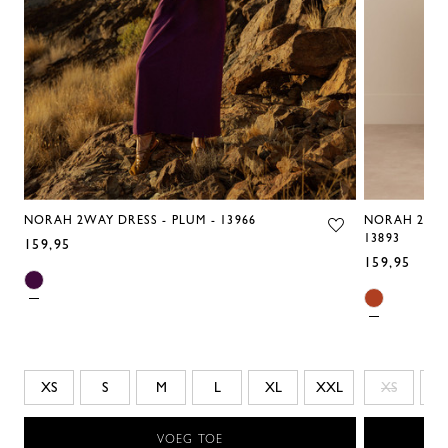
NORAH 2WAY DRESS - PLUM - 13966
NORAH 2WAY
13893
159,95
159,95
XS
S
M
L
XL
XXL
XS
S
VOEG TOE