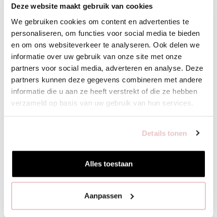
Deze website maakt gebruik van cookies
We gebruiken cookies om content en advertenties te
personaliseren, om functies voor social media te bieden
en om ons websiteverkeer te analyseren. Ook delen we
informatie over uw gebruik van onze site met onze
partners voor social media, adverteren en analyse. Deze
partners kunnen deze gegevens combineren met andere
informatie die u aan ze heeft verstrekt of die ze hebben
verzameld op basis van uw gebruik van hun services.
BIBI CARDIGAN - ESPRESSO - 91545
LEONA TOP -
Details tonen
139,95
89,95
Alles toestaan
Aanpassen
XS
S
M
L
XL
XXS
XS