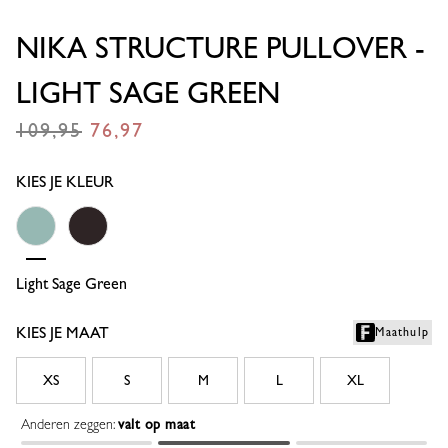
NIKA STRUCTURE PULLOVER -
LIGHT SAGE GREEN
109,95
76,97
€
€
KIES JE KLEUR
Light Sage Green
Espresso
KIES JE MAAT
Maathulp
XS
S
M
L
XL
Anderen zeggen:
valt op maat