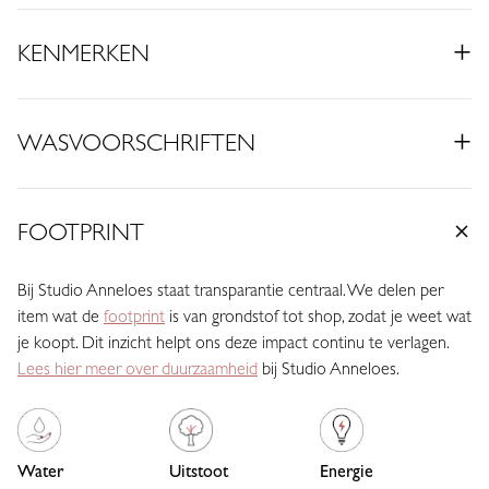
• Midi lengte
• Volant detail
KENMERKEN
• Riemlussen
• Steekzakken
• Regular fit
WASVOORSCHRIFTEN
• Gemaakt van Medium Travelstof (75% Polyamide, 25% Elastaan)
Deze rok in Espresso heeft een warme en tijdloze uitstraling. De
FOOTPRINT
diepe, donkere tint geeft je outfit direct een stijlvolle basis en laat
zich moeiteloos combineren met zowel lichte als donkere
kleuren.
Bij Studio Anneloes staat transparantie centraal. We delen per
item wat de
footprint
is van grondstof tot shop, zodat je weet wat
De regular fit zorgt voor een comfortabele pasvorm die soepel
je koopt. Dit inzicht helpt ons deze impact continu te verlagen.
langs het lichaam valt. Het volantdetail geeft de rok extra
Lees hier meer over duurzaamheid
bij Studio Anneloes.
beweging en een speels effect, terwijl de riemlussen het mogelijk
maken om de taille extra te accentueren met een riem. De
steekzakken zorgen voor een praktische en moderne touch.
Water
Uitstoot
Energie