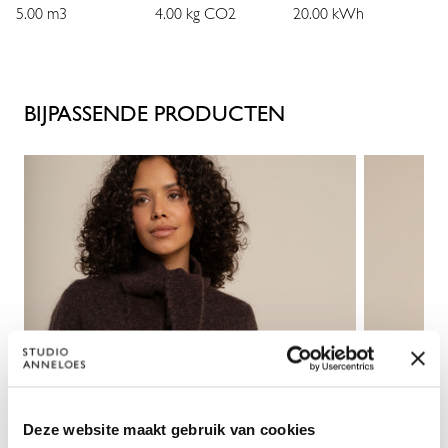
De Medium Travelstof biedt een fijne balans tussen stevigheid en
5.00 m3
4.00 kg CO2
20.00 kWh
soepelheid. De stof beweegt comfortabel met je mee en blijft
mooi in vorm. Daarnaast is het materiaal makkelijk in onderhoud,
wat de rok ideaal maakt voor dagelijks gebruik.
BIJPASSENDE PRODUCTEN
Combineer de Maisy met een blouse of top voor een verzorgde
look, of draag hem casual met een knit of T-shirt. Een veelzijdige
rok die je moeiteloos door het seizoen draagt.
Deze website maakt gebruik van cookies