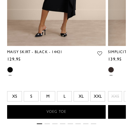
MAISY SKIRT - BLACK - 14421
SIMPLICITY D
129,95
139,95
XS
S
M
L
XL
XXL
XXS
XS
VOEG TOE