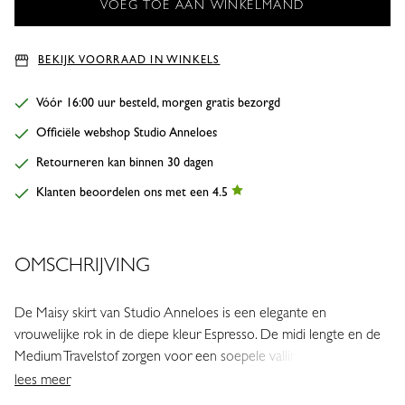
BEKIJK VOORRAAD IN WINKELS
Vóór 16:00 uur besteld, morgen gratis bezorgd
Officiële webshop Studio Anneloes
Retourneren kan binnen 30 dagen
Klanten beoordelen ons met een 4.5
OMSCHRIJVING
De Maisy skirt van Studio Anneloes is een elegante en
vrouwelijke rok in de diepe kleur Espresso. De midi lengte en de
Medium Travelstof zorgen voor een soepele valling, terwijl het
volantdetail het item een speelse en verfijnde uitstraling geeft.
lees meer
• Kleur: Espresso