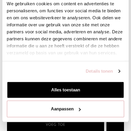
We gebruiken cookies om content en advertenties te
personaliseren, om functies voor social media te bieden
en om ons websiteverkeer te analyseren. Ook delen we
informatie over uw gebruik van onze site met onze
partners voor social media, adverteren en analyse. Deze
partners kunnen deze gegevens combineren met andere
informatie die u aan ze heeft verstrekt of die ze hebben
verzameld op basis van uw gebruik van hun services.
BIBI CARDIGAN - ESPRESSO - 91545
LEONA TOP -
Details tonen
139,95
89,95
Alles toestaan
Aanpassen
XS
S
M
L
XL
XXS
XS
VOEG TOE