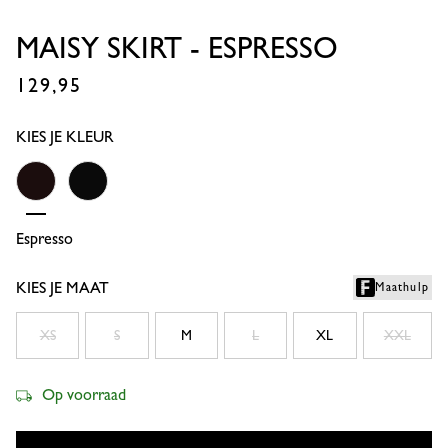
MAISY SKIRT - ESPRESSO
129,95
€
KIES JE KLEUR
Espresso
Black
KIES JE MAAT
Maathulp
XS
S
M
L
XL
XXL
Op voorraad