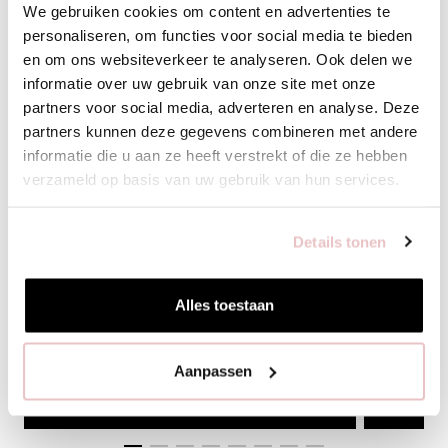
We gebruiken cookies om content en advertenties te
personaliseren, om functies voor social media te bieden
en om ons websiteverkeer te analyseren. Ook delen we
informatie over uw gebruik van onze site met onze
partners voor social media, adverteren en analyse. Deze
partners kunnen deze gegevens combineren met andere
informatie die u aan ze heeft verstrekt of die ze hebben
verzameld op basis van uw gebruik van hun services.
BIBI CARDIGAN - LATTE - 14402
VICKY SHIRT 
139,95
79,95
Details tonen
Alles toestaan
XS
S
M
L
XL
XS
S
Aanpassen
VOEG TOE