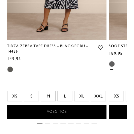
TIRZA ZEBRA TAPE DRESS - BLACK/ECRU -
SOOF STRIPE
14436
189,95
149,95
XS
S
M
L
XL
XXL
XS
S
VOEG TOE