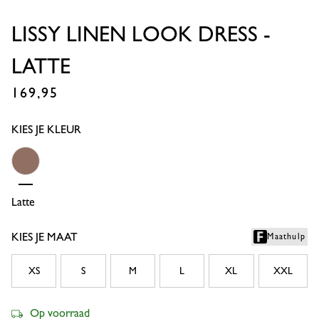
LISSY LINEN LOOK DRESS -
LATTE
169,95
€
KIES JE KLEUR
Latte
KIES JE MAAT
Maathulp
XS
S
M
L
XL
XXL
Op voorraad