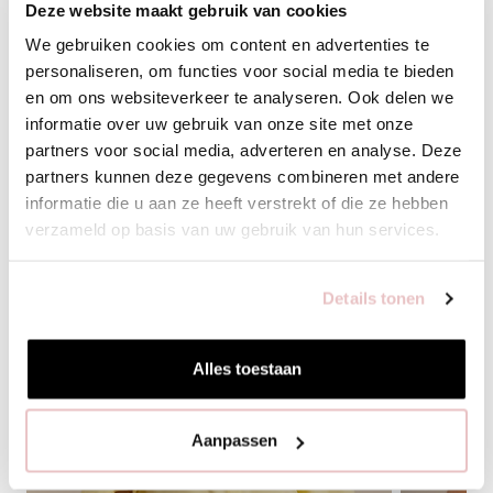
Deze website maakt gebruik van cookies
We gebruiken cookies om content en advertenties te
VOEG TOE
personaliseren, om functies voor social media te bieden
en om ons websiteverkeer te analyseren. Ook delen we
informatie over uw gebruik van onze site met onze
BIJPASSENDE PRODUCTEN
partners voor social media, adverteren en analyse. Deze
partners kunnen deze gegevens combineren met andere
informatie die u aan ze heeft verstrekt of die ze hebben
verzameld op basis van uw gebruik van hun services.
Details tonen
Alles toestaan
Aanpassen