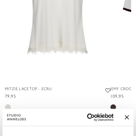
MITZIE LACE TOP - ECRU
JEMY CROCHE
79,95
109,95
XS
S
M
L
XL
XXL
XS
S