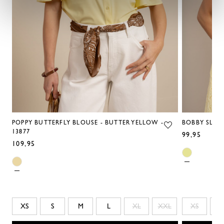
POPPY BUTTERFLY BLOUSE - BUTTER YELLOW -
BOBBY SLS B
13877
99,95
109,95
XS
S
M
L
XL
XXL
XS
S