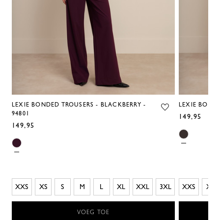
LEXIE BONDED TROUSERS - BLACKBERRY -
LEXIE BONDE
94801
149,95
149,95
XXS
XS
S
M
L
XL
XXL
3XL
XXS
XS
VOEG TOE