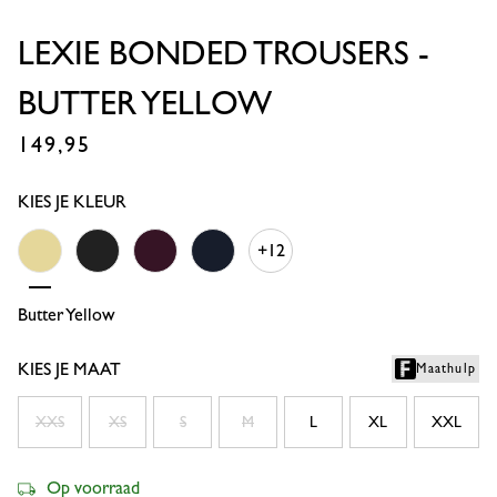
LEXIE BONDED TROUSERS -
BUTTER YELLOW
149,95
€
KIES JE KLEUR
+12
Butter Yellow
Black
Blackberry
Dark Blue
KIES JE MAAT
Maathulp
XXS
XS
S
M
L
XL
XXL
Op voorraad