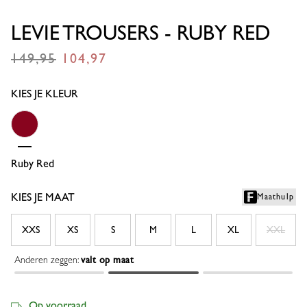
LEVIE TROUSERS - RUBY RED
149,95
104,97
€
€
KIES JE KLEUR
Ruby Red
KIES JE MAAT
Maathulp
XXS
XS
S
M
L
XL
XXL
Anderen zeggen:
valt op maat
Op voorraad