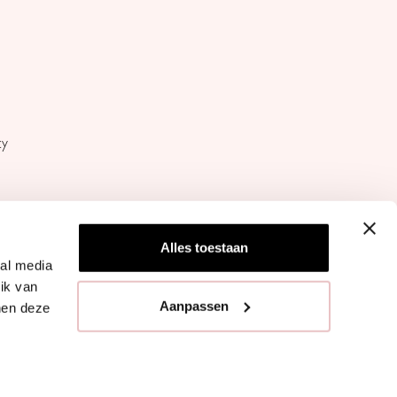
cy
Alles toestaan
ial media
ik van
STUDIO ANNELOES ©
Aanpassen
nen deze
2026