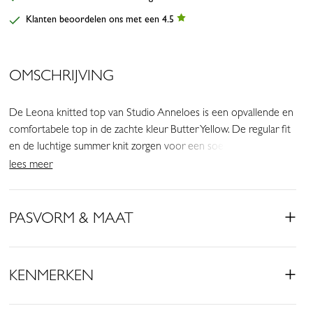
Klanten beoordelen ons met een 4.5
OMSCHRIJVING
De Leona knitted top van Studio Anneloes is een opvallende en
comfortabele top in de zachte kleur Butter Yellow. De regular fit
en de luchtige summer knit zorgen voor een soepele pasvorm,
terwijl de schoudervullingen en subtiele glans het item een
lees meer
moderne en vrouwelijke uitstraling geven.
• Kleur: Butter Yellow
PASVORM & MAAT
• Regular fit
• Ronde hals
• Mouwloos
KENMERKEN
• Schoudervullingen
• Elastische boord