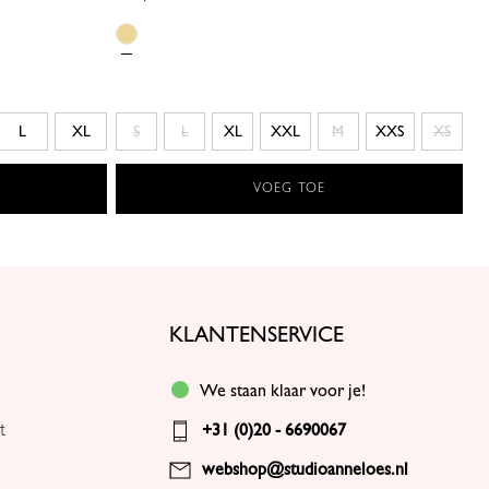
L
XL
S
L
XL
XXL
M
XXS
XS
VOEG TOE
KLANTENSERVICE
We staan klaar voor je!
t
+31 (0)20 - 6690067
webshop@studioanneloes.nl