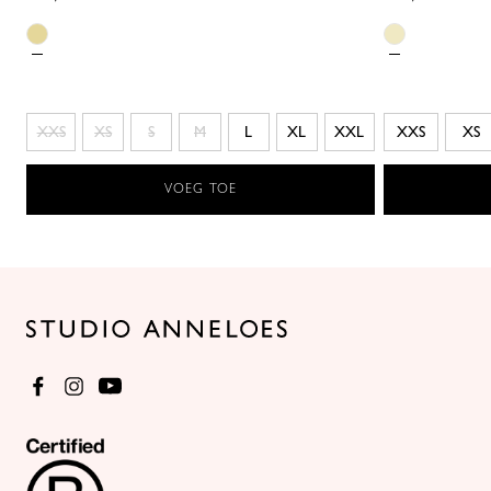
XXS
XS
S
M
L
XL
XXL
XXS
XS
VOEG TOE