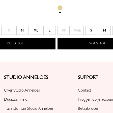
S
M
XL
L
XS
XXL
S
M
VOEG TOE
VOEG TOE
STUDIO ANNELOES
SUPPORT
Over Studio Anneloes
Contact
Duurzaamheid
Inloggen op je accoun
Travelstof van Studio Anneloes
Betaalproces