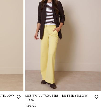
uitstraling geeft.
Combineer de Leona met een broek of rok voor een verzorgde
look, of draag hem casual met denim. Een veelzijdige top die je
moeiteloos door het seizoen draagt.
R YELLOW -
LUZ TWILL TROUSERS - BUTTER YELLOW -
13426
139,95