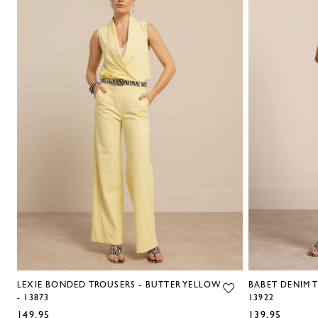
LEXIE BONDED TROUSERS - BUTTER YELLOW
BABET DENIM 
- 13873
13922
149,95
139,95