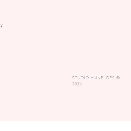
stof kreukvrij en makkelijk in onderhoud.
Combineer de Jemy met een broek of rok voor een verzorgde
cy
look, of draag hem casual met denim. Een veelzijdige top die je
moeiteloos door het seizoen draagt.
STUDIO ANNELOES ©
2026