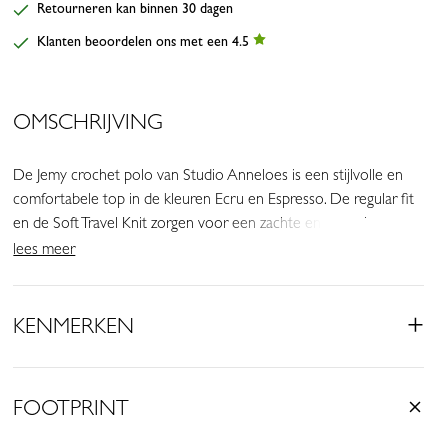
Retourneren kan binnen 30 dagen
Klanten beoordelen ons met een 4.5
OMSCHRIJVING
De Jemy crochet polo van Studio Anneloes is een stijlvolle en
comfortabele top in de kleuren Ecru en Espresso. De regular fit
en de Soft Travel Knit zorgen voor een zachte en soepele
pasvorm, terwijl de crochet details en kraag het item een speelse
lees meer
en verfijnde uitstraling geven.
• Kleuren: Ecru, Espresso
KENMERKEN
• Regular fit
• Kraag
• Korte mouwen
FOOTPRINT
• Crochet details
• Borstzak