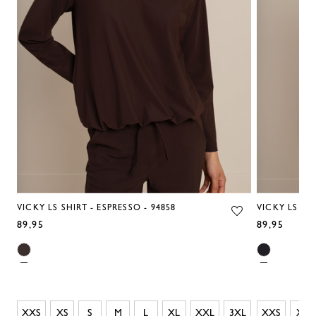
VICKY LS SHIRT - ESPRESSO - 94858
VICKY LS SHI
89,95
89,95
XXS
XS
S
M
L
XL
XXL
3XL
XXS
XS