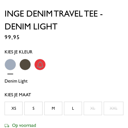
INGE DENIM TRAVEL TEE -
DENIM LIGHT
99,95
€
KIES JE KLEUR
Denim Light
New Army
Coral Red
KIES JE MAAT
XS
S
M
L
XL
XXL
Op voorraad