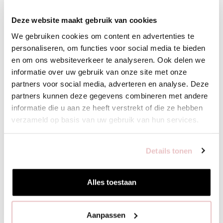
Deze website maakt gebruik van cookies
We gebruiken cookies om content en advertenties te
XS
S
M
L
XL
XXL
personaliseren, om functies voor social media te bieden
en om ons websiteverkeer te analyseren. Ook delen we
VOEG TOE
informatie over uw gebruik van onze site met onze
partners voor social media, adverteren en analyse. Deze
partners kunnen deze gegevens combineren met andere
BIJPASSENDE PRODUCTEN
informatie die u aan ze heeft verstrekt of die ze hebben
verzameld op basis van uw gebruik van hun services.
Details tonen
Alles toestaan
Aanpassen