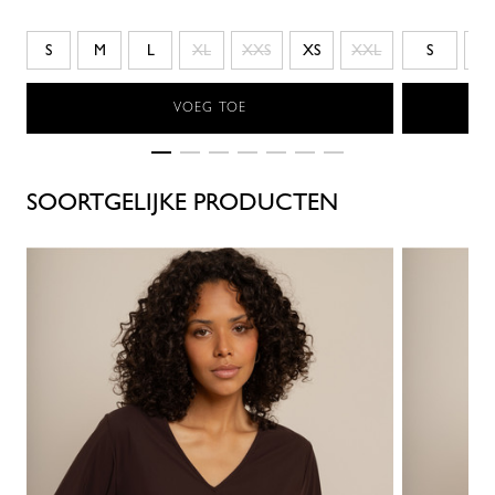
S
M
L
XL
XXS
XS
XXL
S
VOEG TOE
SOORTGELIJKE PRODUCTEN