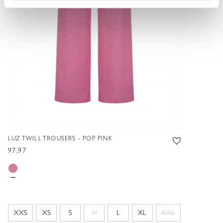
LUZ TWILL TROUSERS - POP PINK
97,97
XXS
XS
S
M
L
XL
XXL