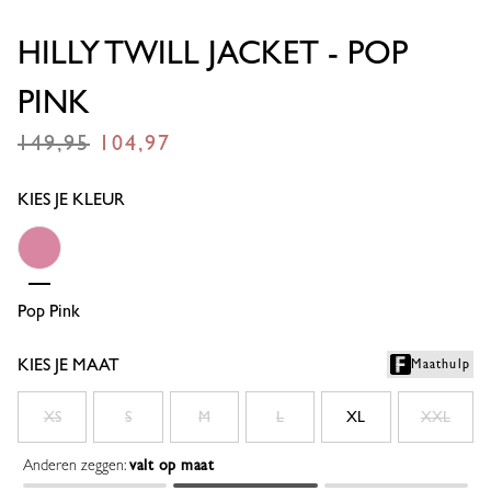
HILLY TWILL JACKET - POP
PINK
149,95
104,97
€
€
KIES JE KLEUR
Pop Pink
KIES JE MAAT
Maathulp
XS
S
M
L
XL
XXL
Anderen zeggen:
valt op maat