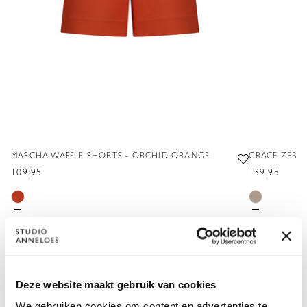
MASCHA WAFFLE SHORTS - ORCHID ORANGE
GRACE ZEBRA
109,95
139,95
XS
S
M
L
XL
XXL
XS
S
Deze website maakt gebruik van cookies
VOEG TOE
We gebruiken cookies om content en advertenties te