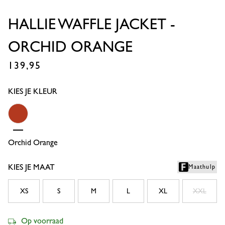
HALLIE WAFFLE JACKET -
ORCHID ORANGE
139,95
€
KIES JE KLEUR
Orchid Orange
KIES JE MAAT
Maathulp
XS
S
M
L
XL
XXL
Op voorraad