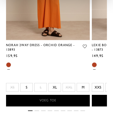
NORAH 2WAY DRESS - ORCHID ORANGE -
LEXIE BOND
13893
- 13873
159,95
149,95
XS
S
L
XL
XXL
M
XXS
M
VOEG TOE