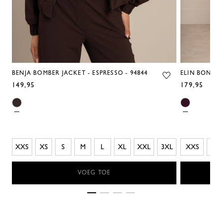
BENJA BOMBER JACKET - ESPRESSO - 94844
ELIN BONDED
149,95
179,95
XXS
XS
S
M
L
XL
XXL
3XL
XXS
XS
VOEG TOE