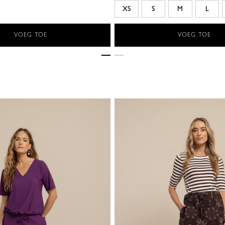
XS
S
M
L
VOEG TOE
VOEG TOE