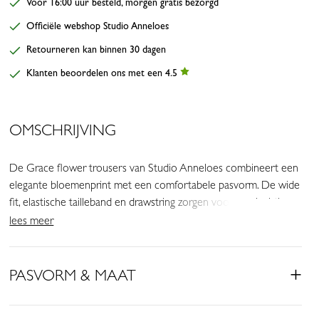
Vóór 16:00 uur besteld, morgen gratis bezorgd
Officiële webshop Studio Anneloes
Retourneren kan binnen 30 dagen
Klanten beoordelen ons met een 4.5
OMSCHRIJVING
De Grace flower trousers van Studio Anneloes combineert een
elegante bloemenprint met een comfortabele pasvorm. De wide
fit, elastische tailleband en drawstring zorgen voor een luchtig
silhouet met een vrouwelijke uitstraling. De combinatie van
lees meer
Espresso, Plum, Kit, Black en Straw Yellow geeft deze broek een
stijlvolle en kleurrijke look.
PASVORM & MAAT
• Kleuren: Espresso, Plum, Kit, Black, Straw Yellow
• Print: bloemen