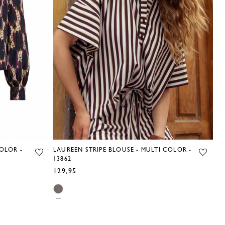
OLOR -
LAUREEN STRIPE BLOUSE - MULTI COLOR -
LE
13862
- 
129,95
10