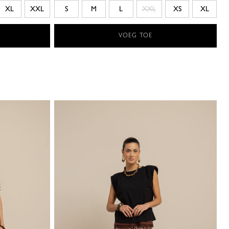
XL
XXL
S
M
L
XXL
XS
XL
VOEG TOE