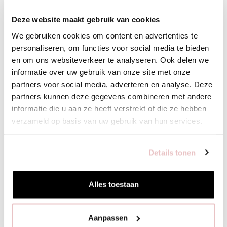
Deze website maakt gebruik van cookies
XS
S
M
L
XL
XXL
We gebruiken cookies om content en advertenties te
personaliseren, om functies voor social media te bieden
VOEG TOE
en om ons websiteverkeer te analyseren. Ook delen we
informatie over uw gebruik van onze site met onze
partners voor social media, adverteren en analyse. Deze
partners kunnen deze gegevens combineren met andere
BIJPASSENDE PRODUCTEN
informatie die u aan ze heeft verstrekt of die ze hebben
verzameld op basis van uw gebruik van hun services.
Details tonen
Alles toestaan
Aanpassen