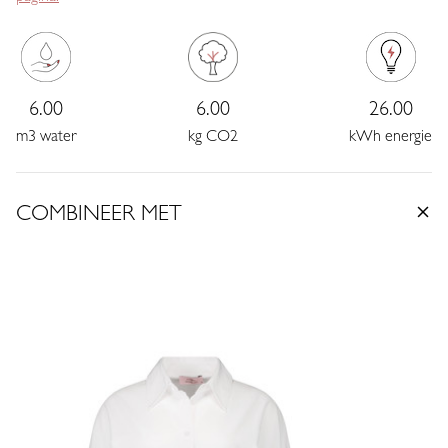
De Heavy Travelstof geeft de broek een stevige en luxe feel.
Dankzij de stretch beweegt het materiaal soepel met je mee en
blijft het mooi in vorm. Bovendien is de stof kreukvrij en makkelijk
in onderhoud.
6.00
6.00
26.00
m3 water
kg CO2
kWh energie
Combineer de Franka met een blouse of top voor een verzorgde
look, of draag hem casual met een T-shirt of knit. Een veelzijdige
broek die je moeiteloos door verschillende momenten draagt.
COMBINEER MET