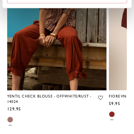
YENTIL CHECK BLOUSE - OFFWHITE/RUST -
FIORE VNECK 
14024
59,95
129,95