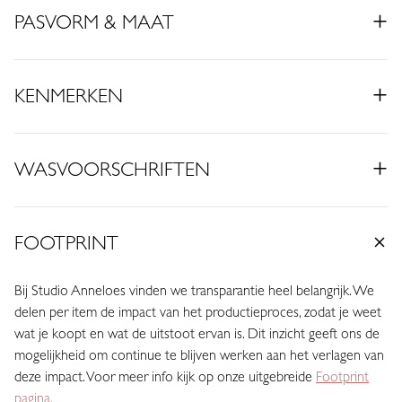
• Kleur: Red
PASVORM & MAAT
• Tapered fit
• Brede tailleband
• Steekzakken
KENMERKEN
• Enkel cuffs
• Gemaakt van Heavy Travelstof (74% Polyamide, 26% Elastaan)
• Binnenbeenlengte: 78 cm (lengtemaat 31)
WASVOORSCHRIFTEN
Deze broek in het rood geeft je outfit direct een krachtige en
energieke uitstraling. De heldere kleur zorgt voor een statement
look en laat zich mooi combineren met zowel neutrale tinten als
FOOTPRINT
andere kleuren.
Bij Studio Anneloes vinden we transparantie heel belangrijk. We
De tapered fit valt losser op het bovenbeen en loopt smaller toe
delen per item de impact van het productieproces, zodat je weet
richting de enkel. De enkel cuffs zorgen voor een sportieve en
wat je koopt en wat de uitstoot ervan is. Dit inzicht geeft ons de
moderne touch, terwijl de brede tailleband extra comfort biedt
mogelijkheid om continue te blijven werken aan het verlagen van
en mooi aansluit. De steekzakken maken het ontwerp praktisch
deze impact. Voor meer info kijk op onze uitgebreide
Footprint
en geschikt voor dagelijks gebruik.
pagina.