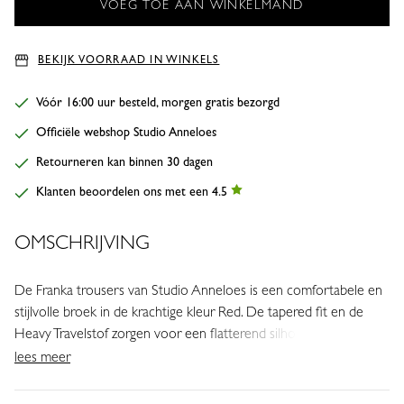
BEKIJK VOORRAAD IN WINKELS
Vóór 16:00 uur besteld, morgen gratis bezorgd
Officiële webshop Studio Anneloes
Retourneren kan binnen 30 dagen
Klanten beoordelen ons met een 4.5
OMSCHRIJVING
De Franka trousers van Studio Anneloes is een comfortabele en
stijlvolle broek in de krachtige kleur Red. De tapered fit en de
Heavy Travelstof zorgen voor een flatterend silhouet, terwijl de
brede tailleband en enkel cuffs het item een moderne en
lees meer
sportieve uitstraling geven.