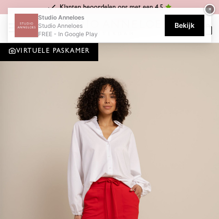
Klanten beoordelen ons met een 4.5
×
Home
Celena
Franka trousers - red
Studio Anneloes
Bekijk
Studio Anneloes
FREE - In Google Play
VIRTUELE PASKAMER