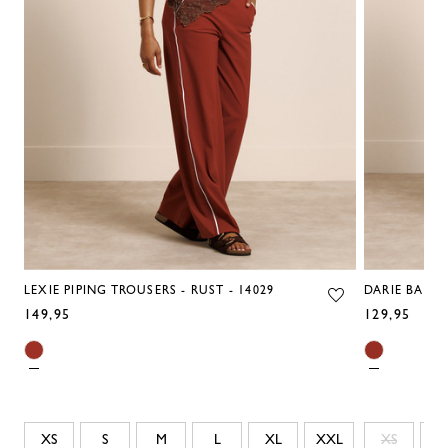
LEXIE PIPING TROUSERS - RUST - 14029
DARIE BALLO
149,95
129,95
XS
S
M
L
XL
XXL
XS
S