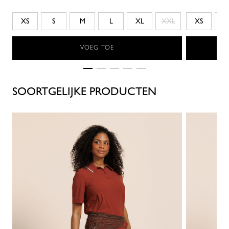
XS
S
M
L
XL
XXL
XS
S
VOEG TOE
SOORTGELIJKE PRODUCTEN