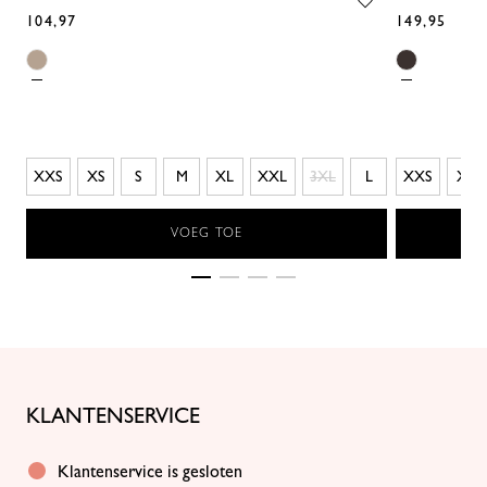
104,97
149,95
XXS
XS
S
M
XL
XXL
3XL
L
XXS
XS
VOEG TOE
KLANTENSERVICE
Klantenservice is gesloten