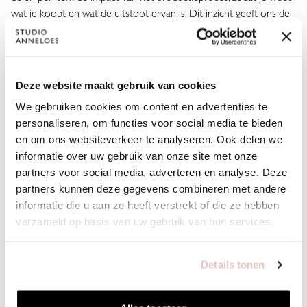
De flared fit sluit mooi aan bij de taille en heupen en loopt vanaf
wat je koopt en wat de uitstoot ervan is. Dit inzicht geeft ons de
de knie uit in een elegante flared. Dit zorgt voor een vrouwelijk
mogelijkheid om continue te blijven werken aan het verlagen van
silhouet en een optisch verlengend effect van de benen. De
deze impact. Voor meer info kijk op onze uitgebreide
Footprint
riemlussen maken het mogelijk om een ceintuur toe te voegen
pagina.
voor een extra accent. De steekzakken geven het ontwerp een
praktische en ontspannen touch.
Deze website maakt gebruik van cookies
We gebruiken cookies om content en advertenties te
De Bonded Travelstof is stevig, vormvast en biedt comfortabele
personaliseren, om functies voor social media te bieden
stretch. Het materiaal kreukt niet en blijft mooi in model, ideaal
10.75
6.57
10.42
en om ons websiteverkeer te analyseren. Ook delen we
voor lange werkdagen of wanneer je reist. De stof is afkomstig uit
informatie over uw gebruik van onze site met onze
m3 water
kg CO2
kWh energie
Italië en staat bekend om haar hoogwaardige kwaliteit.
partners voor social media, adverteren en analyse. Deze
partners kunnen deze gegevens combineren met andere
informatie die u aan ze heeft verstrekt of die ze hebben
verzameld op basis van uw gebruik van hun services.
SOORTGELIJKE PRODUCTEN
Details tonen