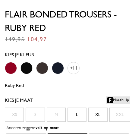
FLAIR BONDED TROUSERS -
RUBY RED
149,95
104,97
€
€
KIES JE KLEUR
+11
Ruby Red
Black
Espresso
Dark Blue
KIES JE MAAT
Maathulp
XS
S
M
L
XL
XXL
Anderen zeggen:
valt op maat