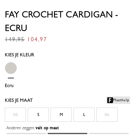
FAY CROCHET CARDIGAN -
ECRU
149,95
104,97
€
€
KIES JE KLEUR
Ecru
KIES JE MAAT
Maathulp
XS
S
M
L
XL
Anderen zeggen:
valt op maat