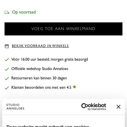
Op voorraad
BEKIJK VOORRAAD IN WINKELS
Vóór 16:00 uur besteld, morgen gratis bezorgd
Officiële webshop Studio Anneloes
Retourneren kan binnen 30 dagen
Klanten beoordelen ons met een 4.5
OMSCHRIJVING
De Fay crochet cardigan van Studio Anneloes is een verfijnd en
Deze website maakt gebruik van cookies