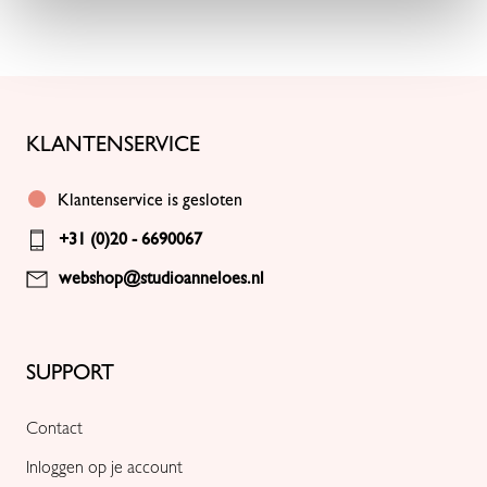
een frisse en harmonieuze look.
De regular fit valt soepel langs het lichaam en zorgt voor een
comfortabele pasvorm. Het opengewerkte haakwerk geeft het
vest een luchtige uitstraling en maakt het ideaal voor warmere
dagen. Dankzij het licht doorschijnende karakter is dit item
KLANTENSERVICE
perfect om te dragen als layering piece over een top of jurk. De
ronde hals en gouden knopen geven het ontwerp een
Klantenservice is gesloten
vrouwelijke en verfijnde afwerking.
+31 (0)20 - 6690067
Het katoen voelt natuurlijk en zacht aan op de huid en staat
webshop@studioanneloes.nl
bekend om zijn ademende eigenschappen. Hierdoor is het vest
comfortabel om te dragen, ook op warmere dagen.
SUPPORT
Contact
Inloggen op je account