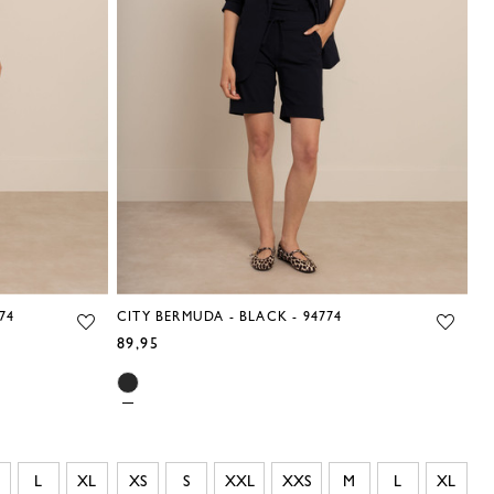
74
CITY BERMUDA - BLACK - 94774
89,95
L
XL
XS
S
XXL
XXS
M
L
XL