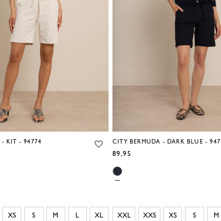
- KIT - 94774
CITY BERMUDA - DARK BLUE - 947
89,95
XS
S
M
L
XL
XXL
XXS
XS
S
M