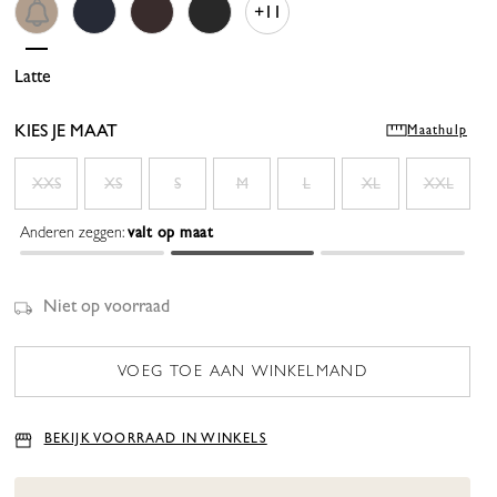
+11
Latte
Dark Blue
Espresso
Black
KIES JE MAAT
Maathulp
XXS
XS
S
M
L
XL
XXL
Anderen zeggen:
valt op maat
Niet op voorraad
BEKIJK VOORRAAD IN WINKELS