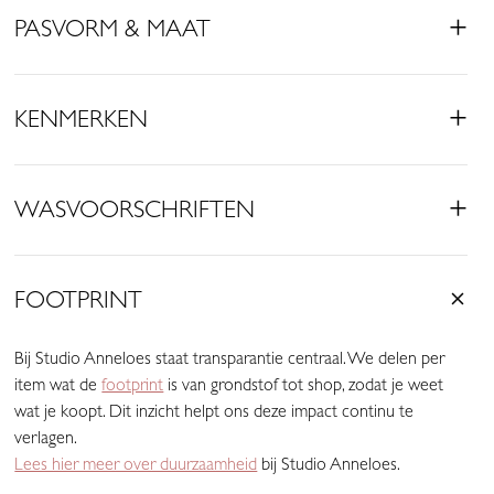
• Bermuda fit
PASVORM & MAAT
• Elastische tailleband
• Drawstring
• Steekzakken
KENMERKEN
• Omslag
• Gemaakt van Heavy Travelstof (74% Polyamide, 26% Elastaan)
WASVOORSCHRIFTEN
Deze beige bermuda straalt rust en elegantie uit. De zachte tint
is eenvoudig te combineren en vormt een sterke basis voor
verschillende outfits. Combineer met lichte kleuren voor een
frisse look of met donkere tinten voor meer contrast.
FOOTPRINT
De Heavy Travelstof geeft de bermuda een stevige en luxe
Bij Studio Anneloes staat transparantie centraal. We delen per
uitstraling. De stof biedt voldoende stretch voor comfort en blijft
item wat de
footprint
is van grondstof tot shop, zodat je weet
mooi in vorm. Daarnaast is het materiaal kreukvrij en makkelijk te
wat je koopt. Dit inzicht helpt ons deze impact continu te
onderhouden.
verlagen.
Lees hier meer over duurzaamheid
bij Studio Anneloes.
De elastische tailleband en drawstring zorgen voor een