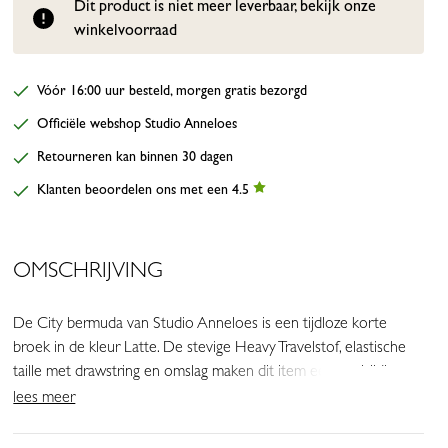
Dit product is niet meer leverbaar, bekijk onze
winkelvoorraad
Vóór 16:00 uur besteld, morgen gratis bezorgd
Officiële webshop Studio Anneloes
Retourneren kan binnen 30 dagen
Klanten beoordelen ons met een 4.5
OMSCHRIJVING
De City bermuda van Studio Anneloes is een tijdloze korte
broek in de kleur Latte. De stevige Heavy Travelstof, elastische
taille met drawstring en omslag maken dit item een veelzijdige
basic voor je zomergarderobe.
lees meer
• Kleur: Latte