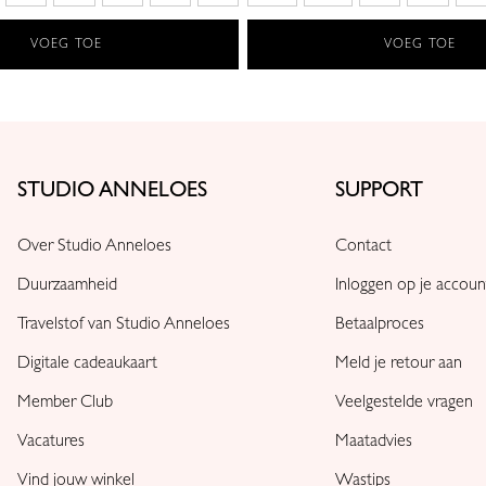
VOEG TOE
VOEG TOE
STUDIO ANNELOES
SUPPORT
Over Studio Anneloes
Contact
Duurzaamheid
Inloggen op je accoun
Travelstof van Studio Anneloes
Betaalproces
Digitale cadeaukaart
Meld je retour aan
Member Club
Veelgestelde vragen
Vacatures
Maatadvies
Vind jouw winkel
Wastips