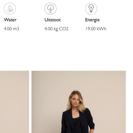
comfortabele pasvorm. De omslag geeft een casual touch en de
steekzakken maken het geheel praktisch.
Water
Uitstoot
Energie
4.00 m3
4.00 kg CO2
19.00 kWh