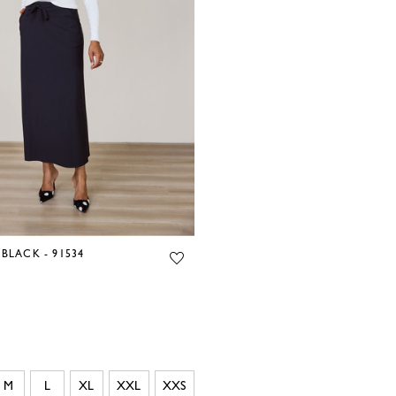
 BLACK - 91534
M
L
XL
XXL
XXS