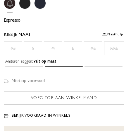
Espresso
Black
Dark Blue
KIES JE MAAT
Maathulp
XS
S
M
L
XL
XXL
Anderen zeggen:
valt op maat
Niet op voorraad
BEKIJK VOORRAAD IN WINKELS