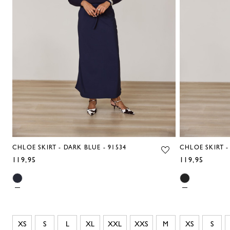
CHLOE SKIRT - DARK BLUE - 91534
CHLOE SKIRT -
119,95
119,95
XS
S
L
XL
XXL
XXS
M
XS
S