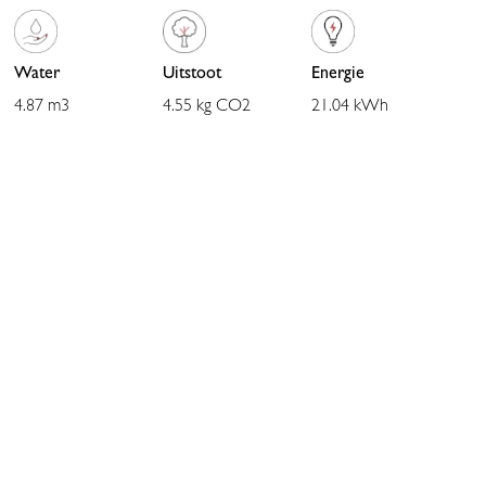
stevigheid biedt. Dankzij de fijne stretch beweegt de rok met je
mee en blijft hij de hele dag mooi in vorm. Bovendien is het
materiaal kreukvrij en makkelijk in onderhoud, ideaal voor drukke
Water
Uitstoot
Energie
dagen.
4.87 m3
4.55 kg CO2
21.04 kWh
De midi lengte en de elastische tailleband met drawstring zorgen
voor een vrouwelijke en ontspannen pasvorm. De steekzakken
geven de rok een casual touch en maken het geheel extra
praktisch. Draag de rok met een aangesloten top of blouse om
je taille te accentueren, of combineer met een losvallende knit
voor een meer relaxte look.