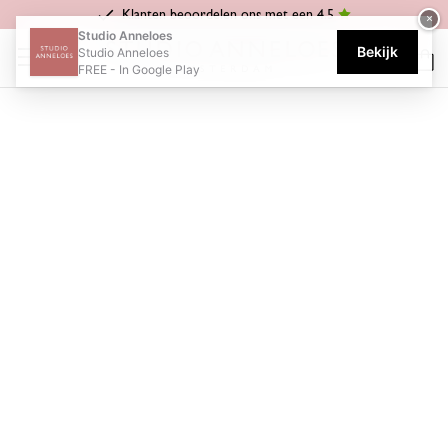
Klanten beoordelen ons met een 4.5
×
Home
Moya
Studio Anneloes
Bekijk
Studio Anneloes
MOYA
FREE - In Google Play