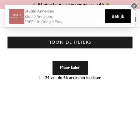
Klanten beoordelen ons met een 4.5
×
Home
Safari Chic
Studio Anneloes
Bekijk
Studio Anneloes
SAFARI CHIC
FREE - In Google Play
TOON DE FILTERS
Meer laden
1 - 24 van de 66 artikelen bekijken