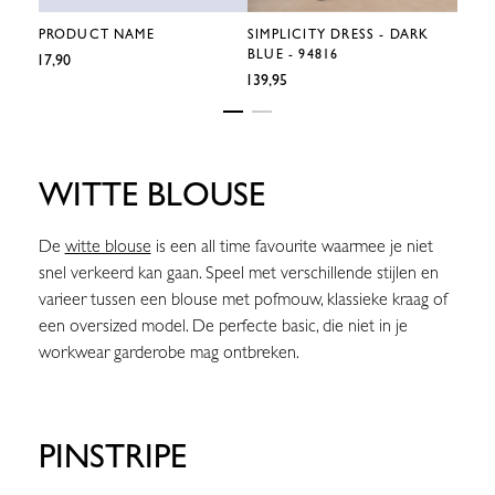
PRODUCT NAME
SIMPLICITY DRESS - DARK
SIMP
BLUE - 94816
- 948
€17,90
€139,95
€139,9
WITTE BLOUSE
De
witte blouse
is een all time favourite waarmee je niet
snel verkeerd kan gaan. Speel met verschillende stijlen en
varieer tussen een blouse met pofmouw, klassieke kraag of
een oversized model. De perfecte basic, die niet in je
workwear garderobe mag ontbreken.
PINSTRIPE