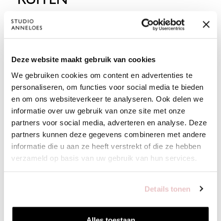
Van Clueless tot de welbekende Burberry print, ruiten zijn
tijdloos én trending. Combineer ruiten met effen items of
met… nog meer ruiten. Een klassieke print, waarmee je in
stijlvolle wijze bij iedere meeting aan kunt schuiven.
Deze website maakt gebruik van cookies
We gebruiken cookies om content en advertenties te
personaliseren, om functies voor social media te bieden
WORKWEAR ACCESSOIRES
en om ons websiteverkeer te analyseren. Ook delen we
informatie over uw gebruik van onze site met onze
Maak je office outfit af met de juiste accessoires. Zoals een
partners voor social media, adverteren en analyse. Deze
grote shopper waar je laptop in past. Of een elegante riem
partners kunnen deze gegevens combineren met andere
over je blazer. Wil je echt een statement maken? Kies dan
informatie die u aan ze heeft verstrekt of die ze hebben
voor een stropdas. De trend voor het
nieuwe seizoen
.
verzameld op basis van uw gebruik van hun services.
Details tonen
Alles toestaan