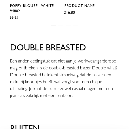
POPPY BLOUSE - WHITE -
PRODUCT NAME
EVI 
94802
9484
€216,80
€99,95
€99,95
DOUBLE BREASTED
Een ander kledingstuk dat niet aan je workwear garderobe
mag ontbreken, is de double-breasted blazer. Double what?
Double breasted betekent simpelweg dat de blazer een
extra rij knoopjes heeft, wat zorgt voor een chique
uitstraling. Je kunt de blazer zowel casual dragen met een
jeans als zakelijk met een pantalon.
RUITEN