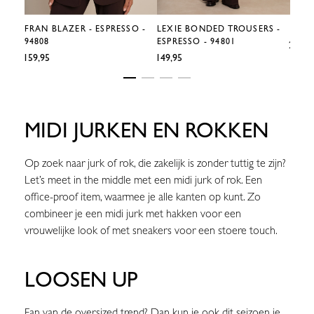
FRAN BLAZER - ESPRESSO -
LEXIE BONDED TROUSERS -
PRO
94808
ESPRESSO - 94801
€201,4
€159,95
€149,95
MIDI JURKEN EN ROKKEN
Op zoek naar jurk of rok, die zakelijk is zonder tuttig te zijn?
Let’s meet in the middle met een midi jurk of rok. Een
office-proof item, waarmee je alle kanten op kunt. Zo
combineer je een midi jurk met hakken voor een
vrouwelijke look of met sneakers voor een stoere touch.
LOOSEN UP
Fan van de oversized trend? Dan kun je ook dit seizoen je