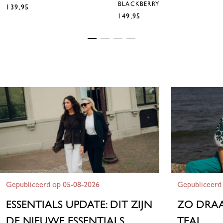
BLACKBERRY
139,95
€
149,95
€
Gepubliceerd op 05-08-2026
Gepubliceerd
ESSENTIALS UPDATE: DIT ZIJN
ZO DRAA
DE NIEUWE ESSENTIALS
TEAL