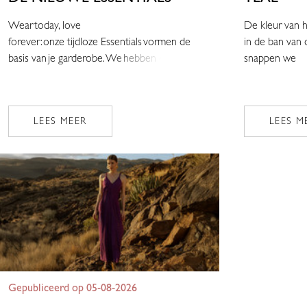
Wear today, love
De kleur van h
forever: onze tijdloze Essentials vormen de
in de ban van 
basis van je garderobe. We hebben een a
snappen we
LEES MEER
LEES M
Gepubliceerd op 05-08-2026