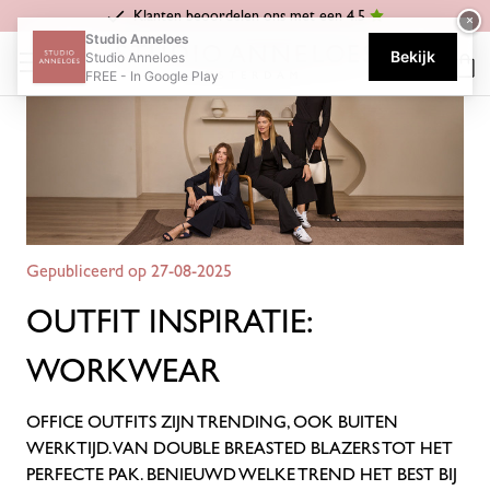
Klanten beoordelen ons met een 4.5
×
Home
Blog
Outfit inspiratie: workwear
Studio Anneloes
Bekijk
Studio Anneloes
FREE - In Google Play
Gepubliceerd op 27-08-2025
OUTFIT INSPIRATIE:
WORKWEAR
OFFICE OUTFITS ZIJN TRENDING, OOK BUITEN
WERKTIJD. VAN DOUBLE BREASTED BLAZERS TOT HET
PERFECTE PAK. BENIEUWD WELKE TREND HET BEST BIJ