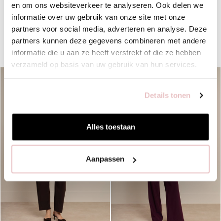
en om ons websiteverkeer te analyseren. Ook delen we
informatie over uw gebruik van onze site met onze
partners voor social media, adverteren en analyse. Deze
partners kunnen deze gegevens combineren met andere
ANNELOES FAVOURITES
informatie die u aan ze heeft verstrekt of die ze hebben
verzameld op basis van uw gebruik van hun services.
Details tonen
Alles toestaan
Aanpassen