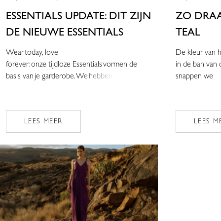
ESSENTIALS UPDATE: DIT ZIJN
ZO DRAA
DE NIEUWE ESSENTIALS
TEAL
Wear today, love
De kleur van h
forever: onze tijdloze Essentials vormen de
in de ban van 
basis van je garderobe. We hebben een a
snappen we
LEES MEER
LEES M