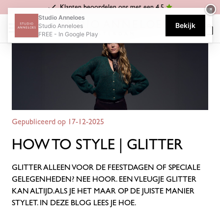
Klanten beoordelen ons met een 4.5
×
Home
Blog
How to style | Glitter
Studio Anneloes
Bekijk
Studio Anneloes
FREE - In Google Play
Gepubliceerd op 17-12-2025
HOW TO STYLE | GLITTER
GLITTER ALLEEN VOOR DE FEESTDAGEN OF SPECIALE
GELEGENHEDEN? NEE HOOR. EEN VLEUGJE GLITTER
KAN ALTIJD. ALS JE HET MAAR OP DE JUISTE MANIER
STYLET
. I
N
DEZE BLOG LEES JE HOE.