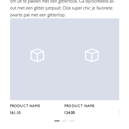
om uit te pakken met een glitterlook. Ga bijvoorbeeld all-
out met een glitter jumpsuit. Ook super chic: je favoriete
zwarte pak met een glittertop.
PRODUCT NAME
PRODUCT NAME
PRO
€161,10
€124,00
€364,4