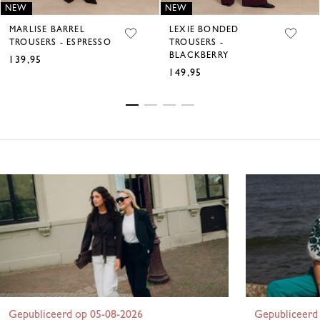
NEW
NEW
MARLISE BARREL
LEXIE BONDED
TROUSERS - ESPRESSO
TROUSERS -
BLACKBERRY
139,95
€
149,95
€
Gepubliceerd op 05-08-2026
Gepubliceerd