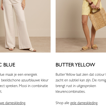
C BLUE
BUTTER YELLOW
Blue maak je een energiek
Butter Yellow laat zien dat colour
 beeldschone azuurblauwe kleur
zacht en subtiel kan zijn. De romig
irect spreken. Mooi in combinatie
brengt rust in uitgesproken
t.
kleurencombinaties.
uwe dameskleding
.
Shop alle
gele dameskleding
.