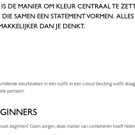
IS
D
E
MANIER OM KLEUR CENTRAAL TE ZETTEN
N
DIE SAM
E
N
EEN STATEMENT VORMEN.
A
LLE
 MAKKELIJKER DAN JE DENKT.
chillende kleurblokken in één outfit. In een colour blocking outfit dra
gele pantalon.
GINNERS
 moet beginnen? Geen zorgen, deze manier van combineren hoeft helemaa