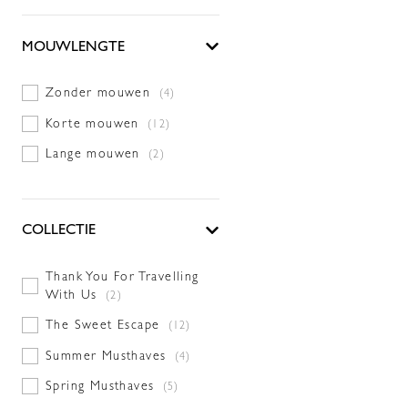
MOUWLENGTE
Zonder mouwen
(4)
Korte mouwen
(12)
Lange mouwen
(2)
COLLECTIE
Thank You For Travelling
With Us
(2)
The Sweet Escape
(12)
Summer Musthaves
(4)
Spring Musthaves
(5)