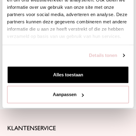
FOOTPRINT
informatie over uw gebruik van onze site met onze
partners voor social media, adverteren en analyse. Deze
Bij Studio Anneloes staat transparantie centraal. We delen per
partners kunnen deze gegevens combineren met andere
item wat de
footprint
is van grondstof tot shop, zodat je weet wat
informatie die u aan ze heeft verstrekt of die ze hebben
je koopt. Dit inzicht helpt ons deze impact continu te verlagen.
verzameld op basis van uw gebruik van hun services.
Lees hier meer over duurzaamheid
bij Studio Anneloes.
Details tonen
Water
Uitstoot
Energie
Alles toestaan
1.72 m3
1.90 kg CO2
8.37 kWh
Aanpassen
KLANTENSERVICE