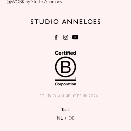
@WORK by Studio Anneloes
STUDIO ANNELOES © 2026
Taal:
NL
/
DE