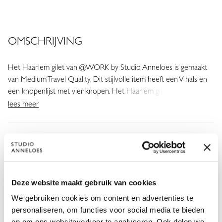
OMSCHRIJVING
Het Haarlem gilet van @WORK by Studio Anneloes is gemaakt
van Medium Travel Quality. Dit stijlvolle item heeft een V-hals en
een knopenlijst met vier knopen. Het Haarlem gilet is mooi te
dragen in combinatie met een blouse of top uit onze @WORK
lees meer
collectie.
KENMERKEN
WASVOORSCHRIFTEN
Deze website maakt gebruik van cookies
We gebruiken cookies om content en advertenties te
personaliseren, om functies voor social media te bieden
en om ons websiteverkeer te analyseren. Ook delen we