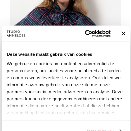
Deze website maakt gebruik van cookies
We gebruiken cookies om content en advertenties te
personaliseren, om functies voor social media te bieden
en om ons websiteverkeer te analyseren. Ook delen we
informatie over uw gebruik van onze site met onze
partners voor social media, adverteren en analyse. Deze
WAT IS HET VERSCHIL TUSSEN SATIJN
partners kunnen deze gegevens combineren met andere
informatie die u aan ze heeft verstrekt of die ze hebben
EN ZIJDE?
verzameld op basis van uw gebruik van hun services.
Waar satijn dus een weeftechniek is, is zijde een natuurlijk
materiaal. Ze hebben allebei een glanzend uiterlijk dus
Details tonen