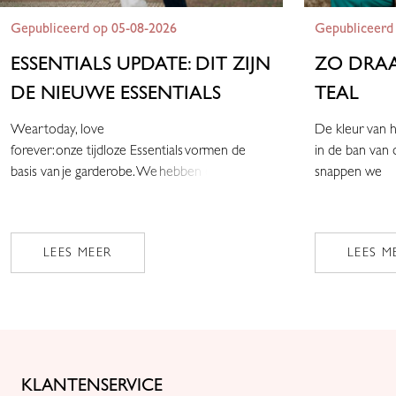
Gepubliceerd op 05-08-2026
Gepubliceerd
ESSENTIALS UPDATE: DIT ZIJN
ZO DRAA
DE NIEUWE ESSENTIALS
TEAL
Wear today, love
De kleur van h
forever: onze tijdloze Essentials vormen de
in de ban van 
basis van je garderobe. We hebben een a
snappen we
LEES MEER
LEES M
KLANTENSERVICE