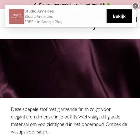
Klanten beoordelen ons met een 4.5
×
Home
Wastips
Wastips Satijn
Studio Anneloes
Bekijk
Studio Anneloes
WASTIPS SATIJN
FREE - In Google Play
Deze soepele stof met glanzende finish zorgt voor
elegantie en dimensie in je outfits. Wel vraagt dit gladde
materiaal om voorzichtigheid in het onderhoud. Ontdek de
wastips voor satijn.