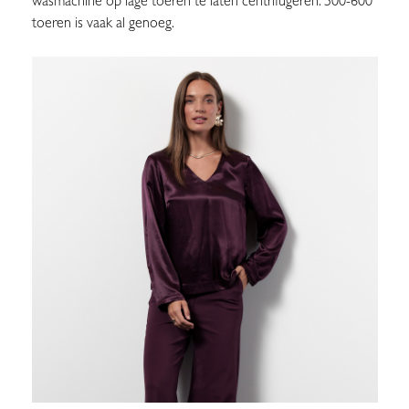
wasmachine op lage toeren te laten centrifugeren: 500-600
toeren is vaak al genoeg.