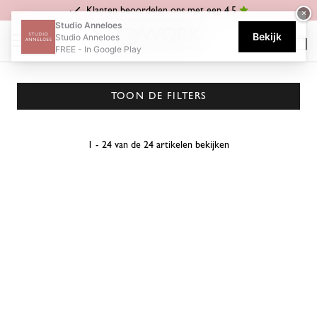
Klanten beoordelen ons met een 4.5
×
Home
@WORK by Studio Anneloes
shirts & tops
Studio Anneloes
Bekijk
Studio Anneloes
SHIRTS & TOPS
FREE - In Google Play
TOON DE FILTERS
1 - 24 van de 24 artikelen bekijken