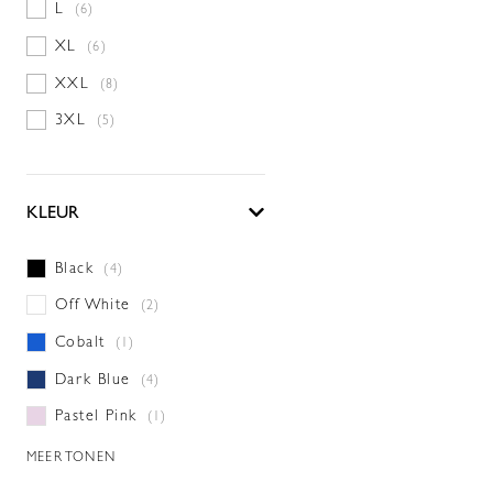
L
(6)
XL
(6)
XXL
(8)
3XL
(5)
KLEUR
Black
(4)
Off White
(2)
Cobalt
(1)
Dark Blue
(4)
Pastel Pink
(1)
MEER TONEN