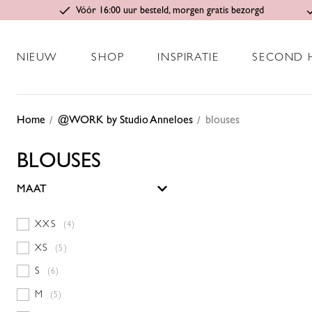
Vóór 16:00 uur besteld, morgen gratis bezorgd
NIEUW
SHOP
INSPIRATIE
SECOND 
Home
@WORK by Studio Anneloes
blouses
BLOUSES
MAAT
XXS
(4)
XS
(5)
S
(6)
M
(5)