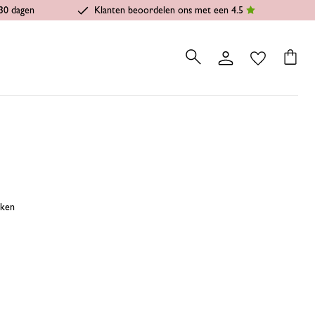
30 dagen
Klanten beoordelen ons met een 4.5
jken