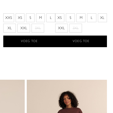
XXS
XS
S
M
L
XS
S
M
L
XL
XL
XXL
3XL
XXL
3XL
VOEG TOE
VOEG TOE