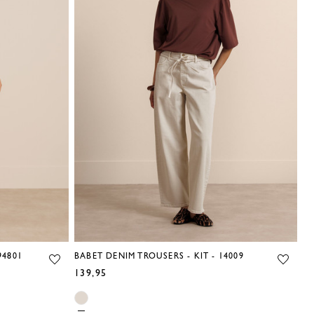
94801
BABET DENIM TROUSERS - KIT - 14009
LE
139,95
14