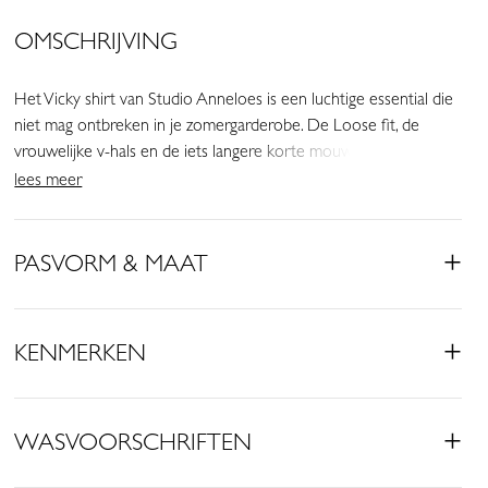
OMSCHRIJVING
Het Vicky shirt van Studio Anneloes is een luchtige essential die
niet mag ontbreken in je zomergarderobe. De Loose fit, de
vrouwelijke v-hals en de iets langere korte mouwen zorgen voor
een ontspannen en stijlvolle uitstraling. De elastische boord aan
lees meer
de voorkant creëert een subtiel bloezend effect.
• Kleur: Kit
PASVORM & MAAT
• Loose fit
• V-hals
• Korte mouwen die de hele bovenarm bedekken
KENMERKEN
• Boord met elastiek aan de voorkant
• Bloezend effect
• Gemaakt van Light Travelstof (73% Polyamide, 27% Elastaan)
WASVOORSCHRIFTEN
Deze top in de kleur Kit is een verfijnde en veelzijdige