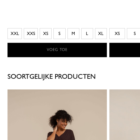
XXL
XXS
XS
S
M
L
XL
XS
S
VOEG TOE
SOORTGELIJKE PRODUCTEN