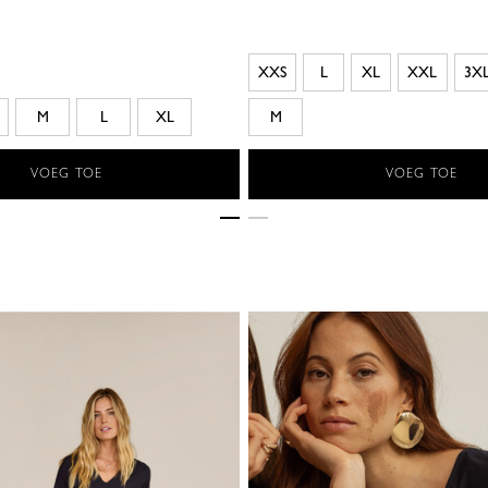
XXS
L
XL
XXL
3X
M
L
XL
M
VOEG TOE
VOEG TOE