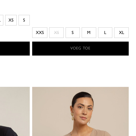
L
XS
S
XXS
XS
S
M
L
XL
VOEG TOE