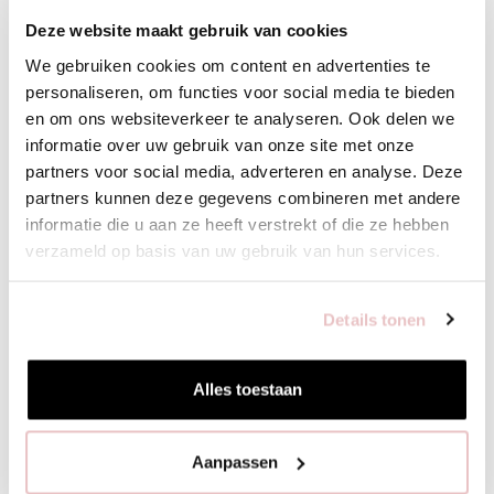
Deze website maakt gebruik van cookies
XXS
XS
S
M
L
XL
XXL
We gebruiken cookies om content en advertenties te
personaliseren, om functies voor social media te bieden
VOEG TOE
en om ons websiteverkeer te analyseren. Ook delen we
informatie over uw gebruik van onze site met onze
partners voor social media, adverteren en analyse. Deze
BIJPASSENDE PRODUCTEN
partners kunnen deze gegevens combineren met andere
informatie die u aan ze heeft verstrekt of die ze hebben
verzameld op basis van uw gebruik van hun services.
Details tonen
Alles toestaan
Aanpassen