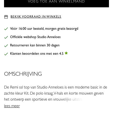
BEKIJK VOORRAAD IN WINKELS
Vóór 16:00 uur besteld, morgen gratis bezorgd
Officiële webshop Studio Anneloes
Retourneren kan binnen 30 dagen
Klanten beoordelen ons met een 4.5
OMSCHRIJVING
De Remi ssl top van Studio Anneloes is een moderne basic in de
zachte kleur Kit. De polo kraag, V-hals en korte mouwen geven
het ontwerp een sportieve en vrouwelijke uitstraling. Dankzij de
stevige Heavy Travelstof combineert deze top moeiteloos
lees meer
comfort met een verfijnde look.