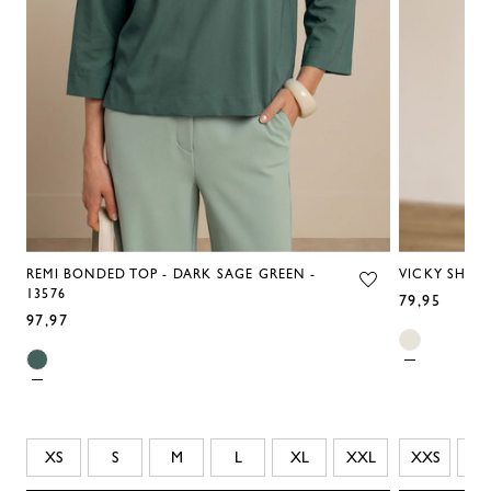
REMI BONDED TOP - DARK SAGE GREEN -
VICKY SHIRT 
13576
79,95
97,97
XS
S
M
L
XL
XXL
XXS
XS