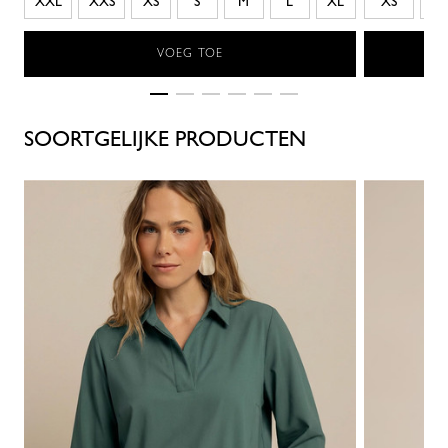
XXL
XXS
XS
S
M
L
XL
XS
S
VOEG TOE
SOORTGELIJKE PRODUCTEN