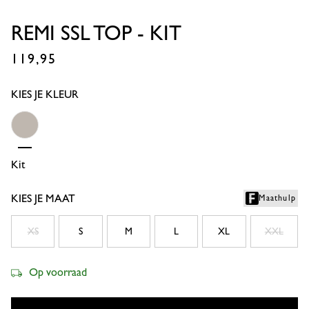
REMI SSL TOP - KIT
119,95
€
KIES JE KLEUR
Kit
KIES JE MAAT
Maathulp
XS
S
M
L
XL
XXL
Op voorraad