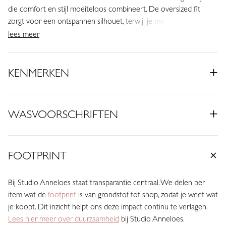
die comfort en stijl moeiteloos combineert. De oversized fit
zorgt voor een ontspannen silhouet, terwijl je met het
bijpassende ceintuur eenvoudig je taille accentueert. Gemaakt
lees meer
van Italiaanse Medium Travelstof is dit een veelzijdig item voor
iedere dag.
KENMERKEN
• Kleur: Dark Blue
• Oversized fit
• Korte mouwen
WASVOORSCHRIFTEN
• Omslagmouw
• Knopenlijst
• Split aan de zijkant
FOOTPRINT
• Bijpassend ceintuur
• Gemaakt van Medium Travelstof (75% Polyamide, 25% Elastaan)
Bij Studio Anneloes staat transparantie centraal. We delen per
Deze donkerblauwe jurk is een tijdloze keuze voor iedere
item wat de
footprint
is van grondstof tot shop, zodat je weet wat
gelegenheid. Donkerblauw straalt autoriteit en betrouwbaarheid
je koopt. Dit inzicht helpt ons deze impact continu te verlagen.
uit en vormt een sterke basis in je garderobe. De kleur laat zich
Lees hier meer over duurzaamheid
bij Studio Anneloes.