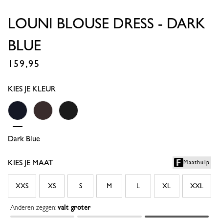
LOUNI BLOUSE DRESS - DARK
BLUE
159,95
€
KIES JE KLEUR
Dark Blue
Espresso
Black
KIES JE MAAT
Maathulp
XXS
XS
S
M
L
XL
XXL
Anderen zeggen:
valt groter