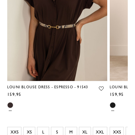
LOUNI BLOUSE DRESS - ESPRESSO - 91543
LOUNI BLOUS
159,95
159,95
XXS
XS
L
S
M
XL
XXL
XXS
XS