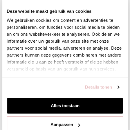
Deze website maakt gebruik van cookies
We gebruiken cookies om content en advertenties te
personaliseren, om functies voor social media te bieden
en om ons websiteverkeer te analyseren. Ook delen we
informatie over uw gebruik van onze site met onze
partners voor social media, adverteren en analyse. Deze
partners kunnen deze gegevens combineren met andere
informatie die u aan ze heeft verstrekt of die ze hebben
verzameld op basis van uw gebruik van hun services.
Details tonen
BIBI CARDIGAN - DARK BLUE - 91545
LEONA TOP -
139,95
89,95
Alles toestaan
Aanpassen