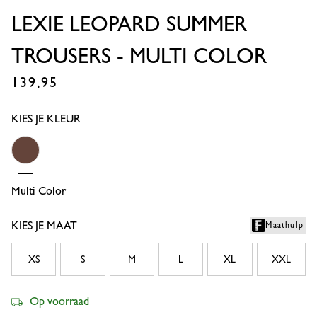
LEXIE LEOPARD SUMMER
TROUSERS - MULTI COLOR
139,95
€
KIES JE KLEUR
Multi Color
KIES JE MAAT
Maathulp
XS
S
M
L
XL
XXL
Op voorraad