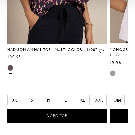
MADISON ANIMAL TOP - MULTI COLOR - 14007
MONOGRAM F
13466
109,95
19,95
XS
S
M
L
XL
XXL
One
VOEG TOE