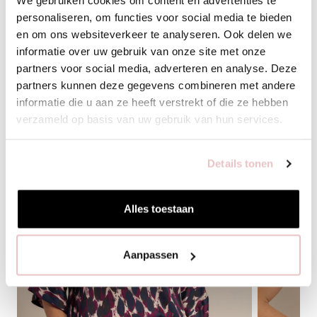
We gebruiken cookies om content en advertenties te
personaliseren, om functies voor social media te bieden
en om ons websiteverkeer te analyseren. Ook delen we
BIJPASSENDE PRODUCTEN
informatie over uw gebruik van onze site met onze
partners voor social media, adverteren en analyse. Deze
partners kunnen deze gegevens combineren met andere
informatie die u aan ze heeft verstrekt of die ze hebben
verzameld op basis van uw gebruik van hun services.
Details tonen
Alles toestaan
Aanpassen