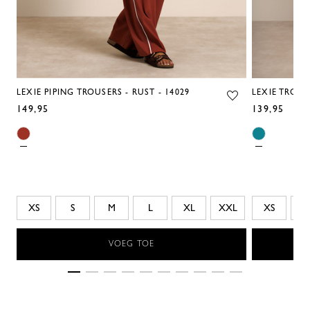
LEXIE PIPING TROUSERS - RUST - 14029
LEXIE TROUSE
149,95
139,95
XS
S
M
L
XL
XXL
XS
S
VOEG TOE