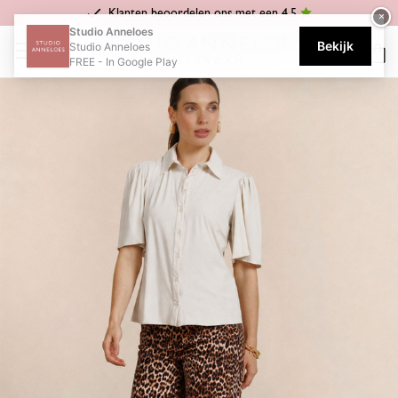
Klanten beoordelen ons met een 4.5
×
Home
Wide fit
Lexie leopard summer trousers - multi color
Studio Anneloes
Bekijk
Studio Anneloes
FREE - In Google Play