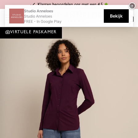
Klanten beoordelen ons met een 4.5
×
Home
Celena
Lexie denim trousers - mid jeans
Studio Anneloes
Bekijk
Studio Anneloes
FREE - In Google Play
VIRTUELE PASKAMER