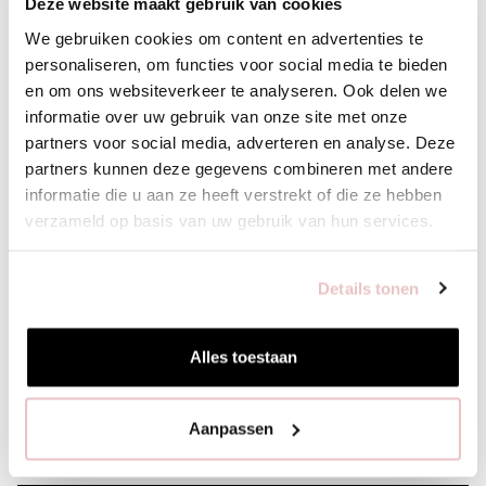
Deze website maakt gebruik van cookies
We gebruiken cookies om content en advertenties te
personaliseren, om functies voor social media te bieden
en om ons websiteverkeer te analyseren. Ook delen we
informatie over uw gebruik van onze site met onze
partners voor social media, adverteren en analyse. Deze
partners kunnen deze gegevens combineren met andere
informatie die u aan ze heeft verstrekt of die ze hebben
verzameld op basis van uw gebruik van hun services.
AVALYN CABLE CARDIGAN - RUST
POPPY BLOUS
129,95
99,95
Details tonen
Alles toestaan
Aanpassen
XS
S
M
L
XL
XXS
XS