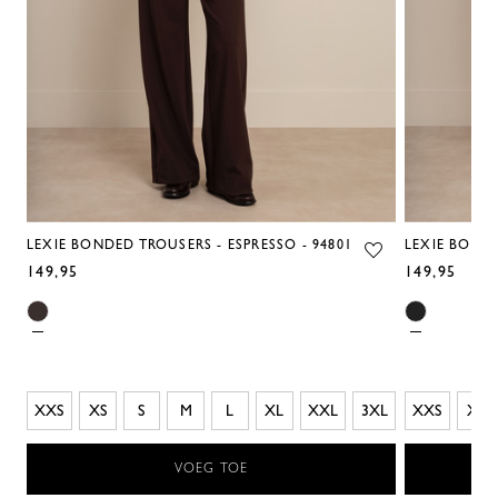
LEXIE BONDED TROUSERS - ESPRESSO - 94801
LEXIE BONDE
149,95
149,95
XXS
XS
S
M
L
XL
XXL
3XL
XXS
XS
VOEG TOE