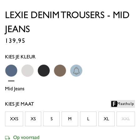
LEXIE DENIM TROUSERS - MID
JEANS
139,95
€
KIES JE KLEUR
Mid Jeans
Off White
Black
Latte
Denim Light
KIES JE MAAT
Maathulp
XXS
XS
S
M
L
XL
XXL
Op voorraad