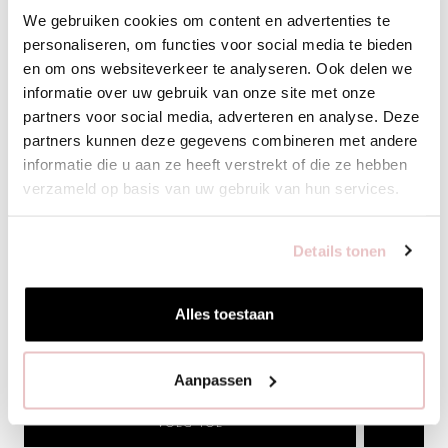
Ook een effen top in zwart, ecru of off white vormt een mooie
We gebruiken cookies om content en advertenties te
combinatie. Met sneakers creëer je een casual look, terwijl loafers
personaliseren, om functies voor social media te bieden
of sandalen zorgen voor een meer geklede uitstraling.
en om ons websiteverkeer te analyseren. Ook delen we
informatie over uw gebruik van onze site met onze
De Grace dot culotte is een veelzijdige broek die comfort,
partners voor social media, adverteren en analyse. Deze
elegantie en draaggemak moeiteloos samenbrengt.
partners kunnen deze gegevens combineren met andere
informatie die u aan ze heeft verstrekt of die ze hebben
verzameld op basis van uw gebruik van hun services.
BOBBY ZEBRA SLS BLOUSE - BLACK/ECRU -
REDA STRIPE
14416
BLACK/ECRU 
109,95
129,95
Details tonen
Alles toestaan
XS
S
M
L
XL
XXL
XS
S
Aanpassen
VOEG TOE