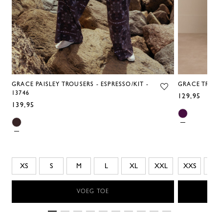
GRACE PAISLEY TROUSERS - ESPRESSO/KIT -
GRACE TROUS
13746
129,95
139,95
XS
S
M
L
XL
XXL
XXS
XS
VOEG TOE