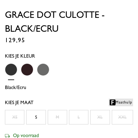
GRACE DOT CULOTTE -
BLACK/ECRU
129,95
€
KIES JE KLEUR
Black/ecru
Espresso/kit
Black/ecru
KIES JE MAAT
Maathulp
XS
S
M
L
XL
XXL
Op voorraad