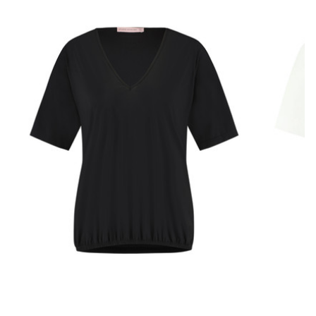
Of je nu kiest voor een chique kantoorlook met een blouse en
hakken, of een casual stijl met een T-shirt en sneakers, de
Downstairs bonded trousers past zich moeiteloos aan elke
gelegenheid aan. De zwarte kleur maakt het eenvoudig om
eindeloos te combineren met diverse tops en accessoires,
waardoor je steeds weer nieuwe, stijlvolle outfits kunt creëren.
Investeer in de Downstairs bonded trousers van Studio Anneloes
en voeg een tijdloos en functioneel kledingstuk toe aan je
collectie. Geniet van het ultieme comfort, de elegante uitstraling
en het duurzame karakter van deze broek, en voel je
zelfverzekerd bij elke stap die je zet.