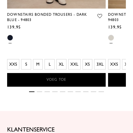
DOWNSTAIRS BONDED TROUSERS - DARK
DOWNSTAIRS
BLUE - 94803
94803
139,95
139,95
XXS
S
M
L
XL
XXL
XS
3XL
XXS
XS
VOEG TOE
KLANTENSERVICE