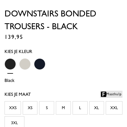
DOWNSTAIRS BONDED
TROUSERS - BLACK
139,95
€
KIES JE KLEUR
Black
Kit
Dark Blue
KIES JE MAAT
Maathulp
XXS
XS
S
M
L
XL
XXL
3XL