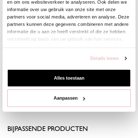
en om ons websiteverkeer te analyseren. Ook delen we
informatie over uw gebruik van onze site met onze
partners voor social media, adverteren en analyse. Deze
partners kunnen deze gegevens combineren met andere
informatie die u aan ze heeft verstrekt of die ze hebben
verzameld op basis van uw gebruik van hun services.
Details tonen
Alles toestaan
SIMPLICITY DRESS - DARK
FRAN BLAZER - DARK BLUE
POPP
BLUE - 94816
- 94808
BLUE 
Aanpassen
€139,95
€159,95
€99,95
BIJPASSENDE PRODUCTEN