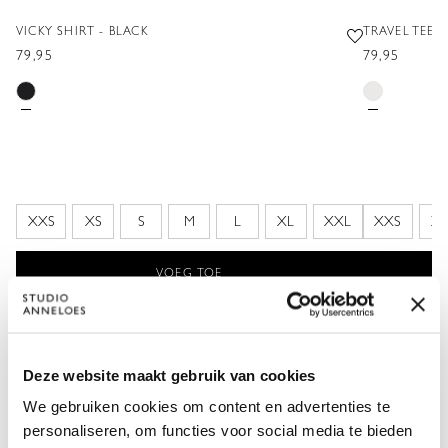
VICKY SHIRT - BLACK
TRAVEL TEE -
79,95
79,95
XXS
XS
S
M
L
XL
XXL
XXS
X
VOEG TOE
ONTDEK HIER NOG MEER ITEMS MET
Deze website maakt gebruik van cookies
DUURZAMER MATERIAAL
We gebruiken cookies om content en advertenties te
personaliseren, om functies voor social media te bieden