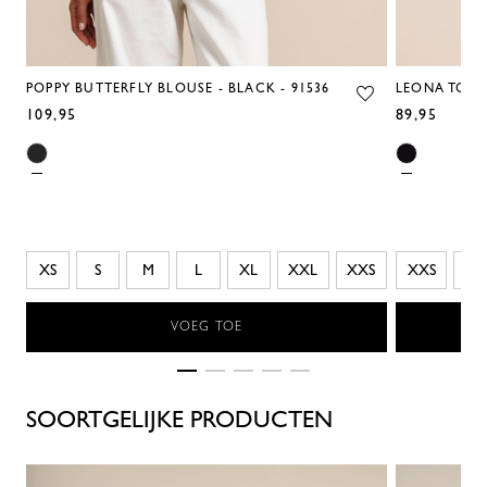
POPPY BUTTERFLY BLOUSE - BLACK - 91536
LEONA TOP -
109,95
89,95
XS
S
M
L
XL
XXL
XXS
XXS
XS
VOEG TOE
SOORTGELIJKE PRODUCTEN