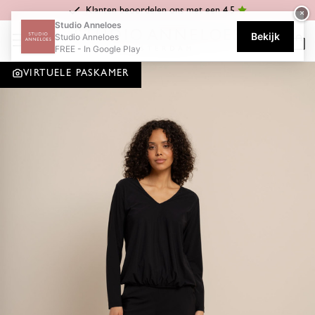
Klanten beoordelen ons met een 4.5
×
Home
Celena
Downstairs bonded trousers - black
Studio Anneloes
Bekijk
Studio Anneloes
FREE - In Google Play
VIRTUELE PASKAMER