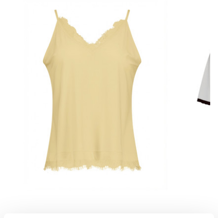
outfit, of ga juist voor een loose fit look met een blouse of knit.
Een veelzijdige broek die je moeiteloos door het seizoen draagt.