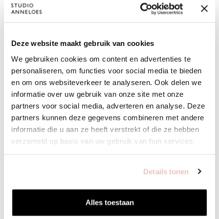
MITZIE LACE TOP - BUTTER YELLOW
JEMY CROCHE
79,95
109,95
Deze website maakt gebruik van cookies
We gebruiken cookies om content en advertenties te
personaliseren, om functies voor social media te bieden
en om ons websiteverkeer te analyseren. Ook delen we
XS
S
M
L
XL
XXL
XS
S
informatie over uw gebruik van onze site met onze
partners voor social media, adverteren en analyse. Deze
VOEG TOE
partners kunnen deze gegevens combineren met andere
informatie die u aan ze heeft verstrekt of die ze hebben
verzameld op basis van uw gebruik van hun services.
BIJPASSENDE PRODUCTEN
Details tonen
Alles toestaan