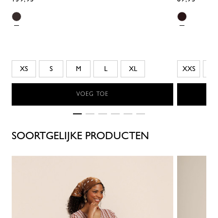
XS
S
M
L
XL
XXS
XS
VOEG TOE
SOORTGELIJKE PRODUCTEN