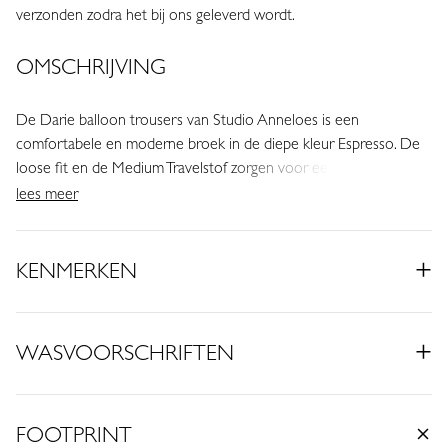
verzonden zodra het bij ons geleverd wordt.
OMSCHRIJVING
De Darie balloon trousers van Studio Anneloes is een
comfortabele en moderne broek in de diepe kleur Espresso. De
loose fit en de Medium Travelstof zorgen voor een ontspannen
pasvorm, terwijl de ballonvorm en verfijnde details het item een
lees meer
eigentijdse uitstraling geven.
• Kleur: Espresso
KENMERKEN
• Loose fit
• Elastische tailleband
• Drawstring
WASVOORSCHRIFTEN
• Steekzakken
• Knoopdetail
• Balloon fit
FOOTPRINT
• Gemaakt van Medium Travelstof (75% Polyamide, 25% Elastaan)