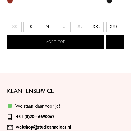
XS
S
M
L
XL
XXL
XXS
XS
VOEG TOE
KLANTENSERVICE
We staan klaar voor je!
+31 (0)20 - 6690067
webshop@studioanneloes.nl