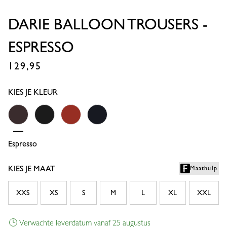
DARIE BALLOON TROUSERS -
ESPRESSO
129,95
€
KIES JE KLEUR
Espresso
Black
Rust
Dark Blue
KIES JE MAAT
Maathulp
XXS
XS
S
M
L
XL
XXL
Verwachte leverdatum vanaf 25 augustus