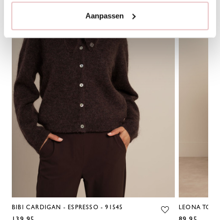
Aanpassen
BIBI CARDIGAN - ESPRESSO - 91545
LEONA TOP -
139,95
89,95