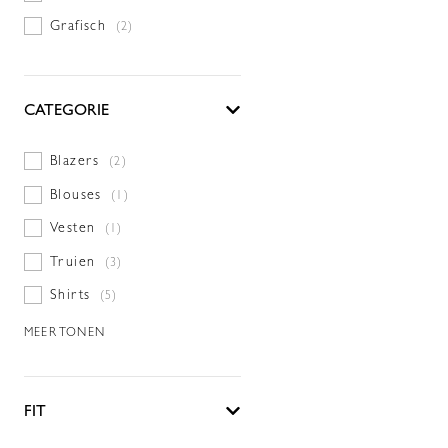
Grafisch
(2)
CATEGORIE
Blazers
(2)
Blouses
(1)
Vesten
(1)
Truien
(3)
Shirts
(5)
MEER TONEN
FIT