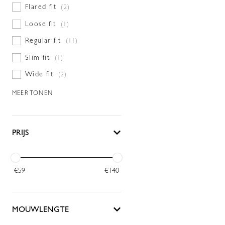
Flared fit
(2)
Loose fit
(1)
Regular fit
(11)
Slim fit
(1)
Wide fit
(2)
MEER TONEN
PRIJS
€
59
€
140
MOUWLENGTE