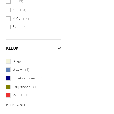
L
(19)
XL
(18)
XXL
(14)
3XL
(3)
KLEUR
Beige
(3)
Blauw
(3)
Donkerblauw
(5)
Olijfgroen
(1)
Rood
(1)
MEER TONEN