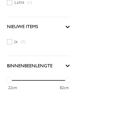
Latte
(1)
NIEUWE ITEMS
Ja
(3)
BINNENBEENLENGTE
22
cm
82
cm