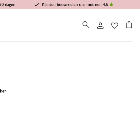
30 dagen
Klanten beoordelen ons met een 4.5
jken