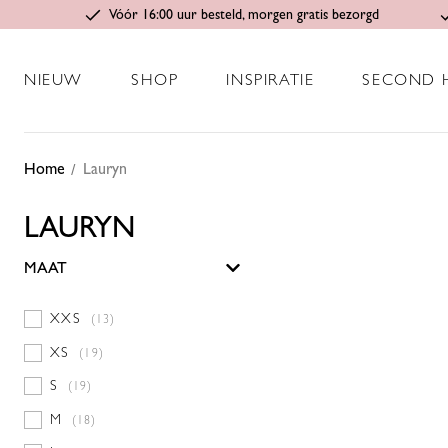
Vóór 16:00 uur besteld, morgen gratis bezorgd
NIEUW
SHOP
INSPIRATIE
SECOND 
Home
Lauryn
LAURYN
MAAT
XXS
(13)
XS
(19)
S
(19)
M
(18)