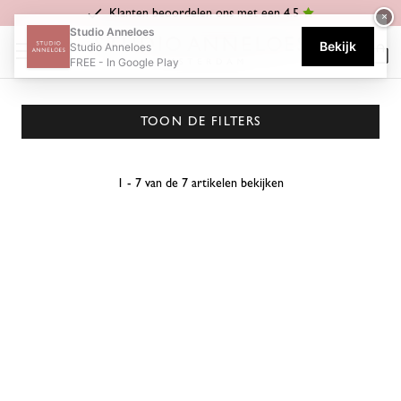
Klanten beoordelen ons met een 4.5
×
Home
Cecilia
Studio Anneloes
Bekijk
Studio Anneloes
CECILIA
FREE - In Google Play
TOON DE FILTERS
1 - 7 van de 7 artikelen bekijken