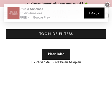
Klanten beoordelen ons met een 4.5
×
Home
Shop
Categorieën
Truien & Vesten
Studio Anneloes
Bekijk
Studio Anneloes
TRUIEN & VESTEN
FREE - In Google Play
TOON DE FILTERS
Meer laden
1 - 24 van de 35 artikelen bekijken