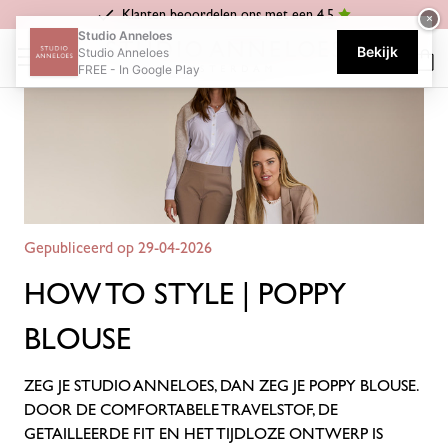
Klanten beoordelen ons met een 4.5
×
Home
Blog
How to style | Poppy blouse
Studio Anneloes
Bekijk
Studio Anneloes
FREE - In Google Play
Gepubliceerd op 29-04-2026
HOW TO STYLE | POPPY
BLOUSE
ZEG JE STUDIO ANNELOES, DAN ZEG JE POPPY BLOUSE.
DOOR DE COMFORTABELE TRAVELSTOF, DE
GETAILLEERDE FIT EN HET TIJDLOZE ONTWERP IS