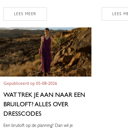
LEES MEER
LEES M
Gepubliceerd op 05-08-2026
WAT TREK JE AAN NAAR EEN
BRUILOFT? ALLES OVER
DRESSCODES
Een bruiloft op de planning? Dan wil je