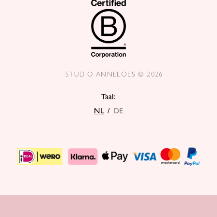
STUDIO ANNELOES © 2026
Taal:
NL
/
DE