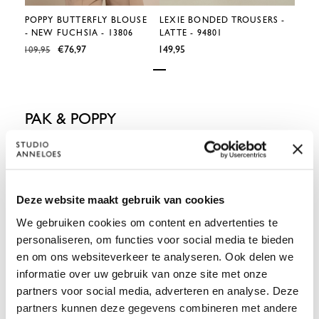
POPPY BUTTERFLY BLOUSE
LEXIE BONDED TROUSERS -
LEXI
- NEW FUCHSIA - 13806
LATTE - 94801
OFF 
€76,97
€149,95
€139,9
€109,95
PAK & POPPY
Op zoek naar de ideale blouse onder een pak? De Poppy
blouse heeft een lichte, soepele kwaliteit die perfect onder
een blazer valt. Getailleerd, comfortabel en lang genoeg om
netjes in je broek te dragen. Oogt chic en voelt moeiteloos.
Deze website maakt gebruik van cookies
We gebruiken cookies om content en advertenties te
personaliseren, om functies voor social media te bieden
en om ons websiteverkeer te analyseren. Ook delen we
informatie over uw gebruik van onze site met onze
partners voor social media, adverteren en analyse. Deze
partners kunnen deze gegevens combineren met andere