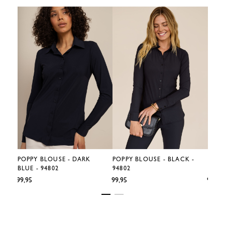
POPPY BLOUSE - DARK
POPPY BLOUSE - BLACK -
POPP
BLUE - 94802
94802
9480
€99,95
€99,95
€99,95