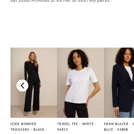
van Studio Anneloes zit vol met dit soort key pieces.
LEXIE BONDED
TRAVEL TEE - WHITE -
FRAN BLAZER - 
TROUSERS - BLACK -
94813
BLUE - 94808