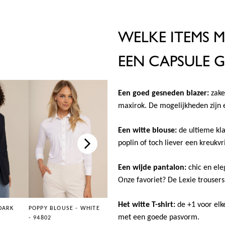
WELKE ITEMS 
EEN CAPSULE 
Een goed gesneden blazer:
zakel
maxirok. De mogelijkheden zijn 
Een witte blouse:
de ultieme klas
poplin of toch liever een kreukvr
Een wijde pantalon:
chic en ele
Onze favoriet? De Lexie trousers
Het witte T-shirt:
de +1 voor elke
DARK
POPPY BLOUSE - WHITE
LEXIE BONDED
met een goede pasvorm.
- 94802
TROUSERS - DARK BLUE