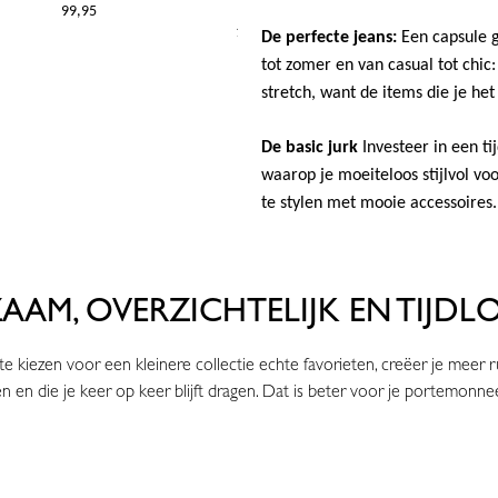
- 94801
€99,95
€149,95
De perfecte jeans:
Een capsule g
tot zomer en van casual tot chi
stretch, want de items die je het
De basic jurk
Investeer in een ti
waarop je moeiteloos stijlvol vo
te stylen met mooie accessoires.
AM, OVERZICHTELIJK EN TIJDL
 kiezen voor een kleinere collectie echte favorieten, creëer je meer r
n en die je keer op keer blijft dragen. Dat is beter voor je portemonne