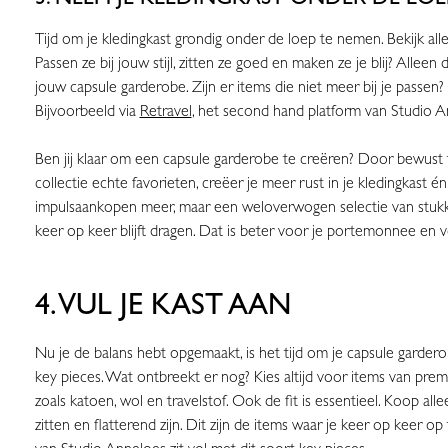
Tijd om je kledingkast grondig onder de loep te nemen. Bekijk alle
Passen ze bij jouw stijl, zitten ze goed en maken ze je blij? Alleen
jouw capsule garderobe. Zijn er items die niet meer bij je passen
Bijvoorbeeld via
Retravel
, het second hand platform van Studio 
Ben jij klaar om een capsule garderobe te creëren? Door bewust 
collectie echte favorieten, creëer je meer rust in je kledingkast é
impulsaankopen meer, maar een weloverwogen selectie van stukken
keer op keer blijft dragen. Dat is beter voor je portemonnee en 
4. VUL JE KAST AAN
Nu je de balans hebt opgemaakt, is het tijd om je capsule gardero
key pieces. Wat ontbreekt er nog? Kies altijd voor items van premi
zoals katoen, wol en travelstof. Ook de fit is essentieel. Koop al
zitten en flatterend zijn. Dit zijn de items waar je keer op keer op 